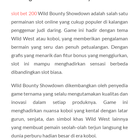
slot bet 200
Wild Bounty Showdown adalah salah satu
permainan slot online yang cukup populer di kalangan
penggemar judi daring. Game ini hadir dengan tema
Wild West atau koboi, yang memberikan pengalaman
bermain yang seru dan penuh petualangan. Dengan
grafis yang menarik dan fitur bonus yang menggiurkan,
slot ini mampu menghadirkan sensasi berbeda
dibandingkan slot biasa.
Wild Bounty Showdown dikembangkan oleh penyedia
game ternama yang selalu mengutamakan kualitas dan
inovasi dalam setiap produknya. Game ini
menghadirkan nuansa koboi yang kental dengan latar
gurun, senjata, dan simbol khas Wild West lainnya
yang membuat pemain seolah-olah terjun langsung ke
dunia perburu hadian besar di era koboi.