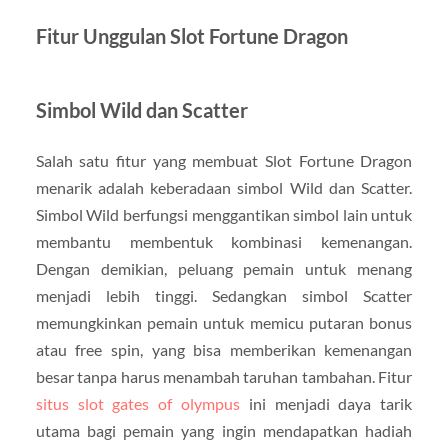
Fitur Unggulan Slot Fortune Dragon
Simbol Wild dan Scatter
Salah satu fitur yang membuat Slot Fortune Dragon
menarik adalah keberadaan simbol Wild dan Scatter.
Simbol Wild berfungsi menggantikan simbol lain untuk
membantu membentuk kombinasi kemenangan.
Dengan demikian, peluang pemain untuk menang
menjadi lebih tinggi. Sedangkan simbol Scatter
memungkinkan pemain untuk memicu putaran bonus
atau free spin, yang bisa memberikan kemenangan
besar tanpa harus menambah taruhan tambahan. Fitur
situs slot gates of olympus
ini menjadi daya tarik
utama bagi pemain yang ingin mendapatkan hadiah