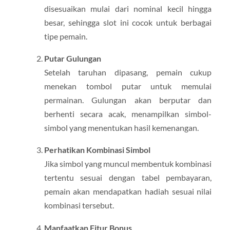
disesuaikan mulai dari nominal kecil hingga
besar, sehingga slot ini cocok untuk berbagai
tipe pemain.
Putar Gulungan
Setelah taruhan dipasang, pemain cukup
menekan tombol putar untuk memulai
permainan. Gulungan akan berputar dan
berhenti secara acak, menampilkan simbol-
simbol yang menentukan hasil kemenangan.
Perhatikan Kombinasi Simbol
Jika simbol yang muncul membentuk kombinasi
tertentu sesuai dengan tabel pembayaran,
pemain akan mendapatkan hadiah sesuai nilai
kombinasi tersebut.
Manfaatkan Fitur Bonus