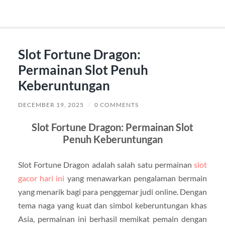
Slot Fortune Dragon:
Permainan Slot Penuh
Keberuntungan
DECEMBER 19, 2025
/
0 COMMENTS
Slot Fortune Dragon: Permainan Slot
Penuh Keberuntungan
Slot Fortune Dragon adalah salah satu permainan
slot
gacor hari ini
yang menawarkan pengalaman bermain
yang menarik bagi para penggemar judi online. Dengan
tema naga yang kuat dan simbol keberuntungan khas
Asia, permainan ini berhasil memikat pemain dengan