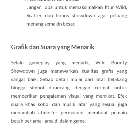
Jangan lupa untuk memaksimalkan fitur Wild,
Scatter, dan bonus showdown agar peluang
menang semakin besar.
Grafik dan Suara yang Menarik
Selain gameplay yang menarik, Wild Bounty
Showdown juga menawarkan kualitas grafis yang
sangat baik. Setiap detail mulai dari latar belakang
hingga simbol dirancang dengan cermat untuk
memberikan pengalaman visual yang memikat. Efek
suara khas koboi dan musik latar yang sesuai juga
menambah atmosfer permainan, membuat pemain
betah berlama-lama di dalam game.