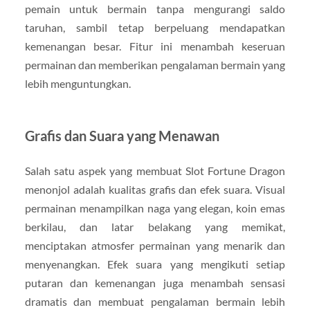
pemain untuk bermain tanpa mengurangi saldo
taruhan, sambil tetap berpeluang mendapatkan
kemenangan besar. Fitur ini menambah keseruan
permainan dan memberikan pengalaman bermain yang
lebih menguntungkan.
Grafis dan Suara yang Menawan
Salah satu aspek yang membuat Slot Fortune Dragon
menonjol adalah kualitas grafis dan efek suara. Visual
permainan menampilkan naga yang elegan, koin emas
berkilau, dan latar belakang yang memikat,
menciptakan atmosfer permainan yang menarik dan
menyenangkan. Efek suara yang mengikuti setiap
putaran dan kemenangan juga menambah sensasi
dramatis dan membuat pengalaman bermain lebih