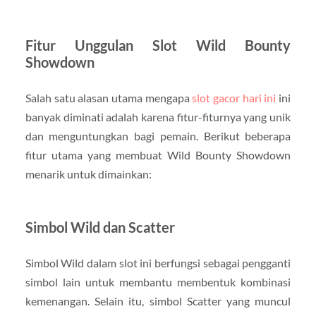
Fitur Unggulan Slot Wild Bounty
Showdown
Salah satu alasan utama mengapa
slot gacor hari ini
ini
banyak diminati adalah karena fitur-fiturnya yang unik
dan menguntungkan bagi pemain. Berikut beberapa
fitur utama yang membuat Wild Bounty Showdown
menarik untuk dimainkan:
Simbol Wild dan Scatter
Simbol Wild dalam slot ini berfungsi sebagai pengganti
simbol lain untuk membantu membentuk kombinasi
kemenangan. Selain itu, simbol Scatter yang muncul