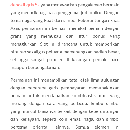
deposit qris 5k
yang menawarkan pengalaman bermain
yang menarik bagi para penggemar judi online. Dengan
tema naga yang kuat dan simbol keberuntungan khas
Asia, permainan ini berhasil memikat pemain dengan
grafis yang memukau dan fitur bonus yang
menggiurkan. Slot ini dirancang untuk memberikan
hiburan sekaligus peluang memenangkan hadiah besar,
sehingga sangat populer di kalangan pemain baru
maupun berpengalaman.
Permainan ini menampilkan tata letak lima gulungan
dengan beberapa garis pembayaran, memungkinkan
pemain untuk mendapatkan kombinasi simbol yang
menang dengan cara yang berbeda. Simbol-simbol
yang muncul biasanya terkait dengan keberuntungan
dan kekayaan, seperti koin emas, naga, dan simbol
bertema oriental lainnya. Semua elemen ini