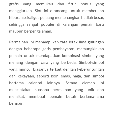
grafis yang memukau dan fitur bonus yang
menggiurkan. Slot ini dirancang untuk memberikan
hiburan sekaligus peluang memenangkan hadiah besar,
sehingga sangat populer di kalangan pemain baru
maupun berpengalaman.
Permainan ini menampilkan tata letak lima gulungan
dengan beberapa garis pembayaran, memungkinkan
pemain untuk mendapatkan kombinasi simbol yang
menang dengan cara yang berbeda. Simbol-simbol
yang muncul biasanya terkait dengan keberuntungan
dan kekayaan, seperti koin emas, naga, dan simbol
bertema oriental lainnya. Semua elemen ini
menciptakan suasana permainan yang unik dan
memikat, membuat pemain betah berlama-lama
bermain.