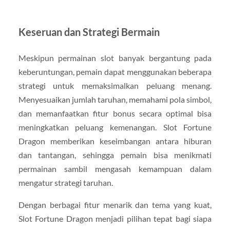
Keseruan dan Strategi Bermain
Meskipun permainan slot banyak bergantung pada
keberuntungan, pemain dapat menggunakan beberapa
strategi untuk memaksimalkan peluang menang.
Menyesuaikan jumlah taruhan, memahami pola simbol,
dan memanfaatkan fitur bonus secara optimal bisa
meningkatkan peluang kemenangan. Slot Fortune
Dragon memberikan keseimbangan antara hiburan
dan tantangan, sehingga pemain bisa menikmati
permainan sambil mengasah kemampuan dalam
mengatur strategi taruhan.
Dengan berbagai fitur menarik dan tema yang kuat,
Slot Fortune Dragon menjadi pilihan tepat bagi siapa