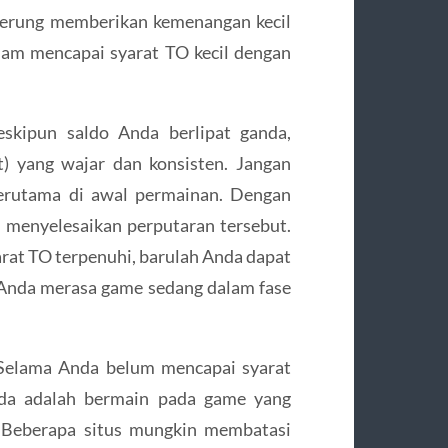
derung memberikan kemenangan kecil
lam mencapai syarat TO kecil dengan
skipun saldo Anda berlipat ganda,
) yang wajar dan konsisten. Jangan
terutama di awal permainan. Dengan
h menyelesaikan perputaran tersebut.
yarat TO terpenuhi, barulah Anda dapat
Anda merasa game sedang dalam fase
. Selama Anda belum mencapai syarat
nda adalah bermain pada game yang
. Beberapa situs mungkin membatasi