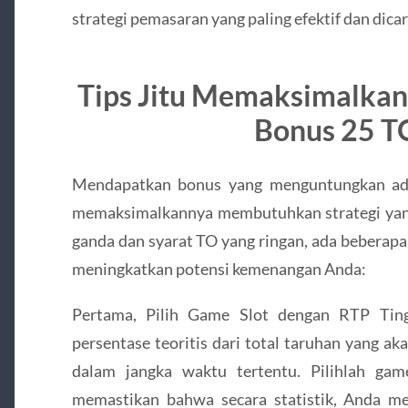
strategi pemasaran yang paling efektif dan dicar
Tips Jitu Memaksimalkan
Bonus 25 TO
Mendapatkan bonus yang menguntungkan adal
memaksimalkannya membutuhkan strategi yang
ganda dan syarat TO yang ringan, ada beberapa
meningkatkan potensi kemenangan Anda:
Pertama, Pilih Game Slot dengan RTP Ting
persentase teoritis dari total taruhan yang a
dalam jangka waktu tertentu. Pilihlah g
memastikan bahwa secara statistik, Anda m