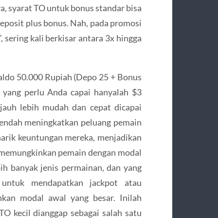
a, syarat TO untuk bonus standar bisa
 deposit plus bonus. Nah, pada promosi
, sering kali berkisar antara 3x hingga
saldo 50.000 Rupiah (Depo 25 + Bonus
n yang perlu Anda capai hanyalah
$3
jauh lebih mudah dan cepat dicapai
 rendah meningkatkan peluang pemain
arik keuntungan mereka, menjadikan
ini memungkinkan pemain dengan modal
ih banyak jenis permainan, dan yang
 untuk mendapatkan jackpot atau
kan modal awal yang besar. Inilah
 kecil dianggap sebagai salah satu