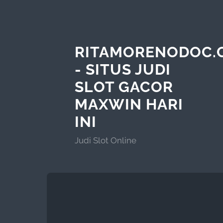
RITAMORENODOC.
- SITUS JUDI
SLOT GACOR
MAXWIN HARI
INI
Judi Slot Online