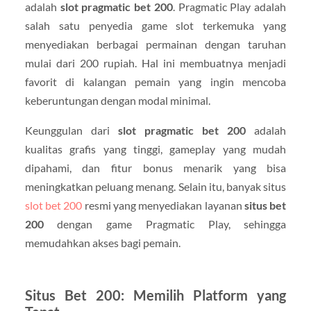
adalah
slot pragmatic bet 200
. Pragmatic Play adalah
salah satu penyedia game slot terkemuka yang
menyediakan berbagai permainan dengan taruhan
mulai dari 200 rupiah. Hal ini membuatnya menjadi
favorit di kalangan pemain yang ingin mencoba
keberuntungan dengan modal minimal.
Keunggulan dari
slot pragmatic bet 200
adalah
kualitas grafis yang tinggi, gameplay yang mudah
dipahami, dan fitur bonus menarik yang bisa
meningkatkan peluang menang. Selain itu, banyak situs
slot bet 200
resmi yang menyediakan layanan
situs bet
200
dengan game Pragmatic Play, sehingga
memudahkan akses bagi pemain.
Situs Bet 200: Memilih Platform yang