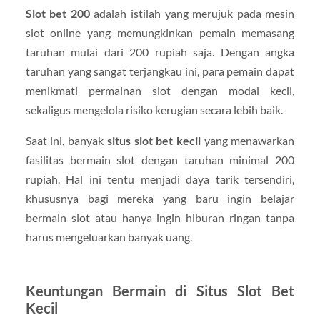
Slot bet 200
adalah istilah yang merujuk pada mesin
slot online yang memungkinkan pemain memasang
taruhan mulai dari 200 rupiah saja. Dengan angka
taruhan yang sangat terjangkau ini, para pemain dapat
menikmati permainan slot dengan modal kecil,
sekaligus mengelola risiko kerugian secara lebih baik.
Saat ini, banyak
situs slot bet kecil
yang menawarkan
fasilitas bermain slot dengan taruhan minimal 200
rupiah. Hal ini tentu menjadi daya tarik tersendiri,
khususnya bagi mereka yang baru ingin belajar
bermain slot atau hanya ingin hiburan ringan tanpa
harus mengeluarkan banyak uang.
Keuntungan Bermain di Situs Slot Bet
Kecil