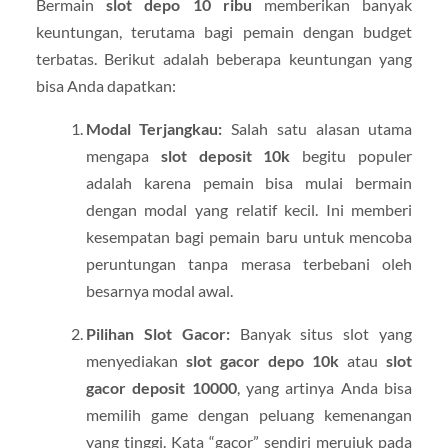
Bermain
slot depo 10 ribu
memberikan banyak
keuntungan, terutama bagi pemain dengan budget
terbatas. Berikut adalah beberapa keuntungan yang
bisa Anda dapatkan:
Modal Terjangkau:
Salah satu alasan utama
mengapa
slot deposit 10k
begitu populer
adalah karena pemain bisa mulai bermain
dengan modal yang relatif kecil. Ini memberi
kesempatan bagi pemain baru untuk mencoba
peruntungan tanpa merasa terbebani oleh
besarnya modal awal.
Pilihan Slot Gacor:
Banyak situs slot yang
menyediakan
slot gacor depo 10k
atau
slot
gacor deposit 10000
, yang artinya Anda bisa
memilih game dengan peluang kemenangan
yang tinggi. Kata “gacor” sendiri merujuk pada