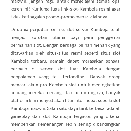
maxwin, jangan ragu untuk menjelajahi semua opsi
keren ini! Kunjungi juga link-slot-Kamboja resmi agar
tidak ketinggalan promo-promo menarik lainnya!
Di dunia perjudian online, slot server Kamboja telah
menjadi sorotan utama bagi para penggemar
permainan slot. Dengan berbagai pilihan menarik yang
ditawarkan oleh situs-situs resmi seperti situs slot
Kamboja terbaru, pemain dapat merasakan sensasi
bermain di server slot luar Kamboja dengan
pengalaman yang tak tertandingi. Banyak orang
mencari akun pro Kamboja slot untuk meningkatkan
peluang mereka menang, dan beruntungnya, banyak
platform kini menyediakan fitur-fitur hebat seperti slot
Kamboja maxwin. Salah satu daya tarik terbesar adalah
gameplay dari slot Kamboja tergacor, yang dikenal
memberikan kemenangan lebih sering dibandingkan