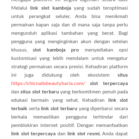
Melalui
link slot kamboja
yang sudah teroptimasi
untuk perangkat seluler, Anda bisa menikmati
permainan kapan saja dan di mana saja tanpa perlu
mengunduh aplikasi tambahan yang berat. Bagi
pengguna yang menginginkan akun dengan setelan
khusus,
slot kamboja pro
menyediakan opsi
kustomisasi yang lebih mendalam untuk mengatur
strategi permainan secara presisi. Kehadiran platform
ini juga didukung oleh ekosistem
situs
https://chicnailsbeautybaria.com/
slot terpercaya
dan
situs slot terbaru
yang berkomitmen penuh pada
edukasi bermain yang sehat. Kehadiran
link slot
terbaik
serta
link slot terbaru
yang diperbarui secara
berkala memastikan pengguna terhindar dari
pemblokiran internet positif. Dengan memanfaatkan
link slot terpercaya
dan
link slot resmi
, Anda dapat