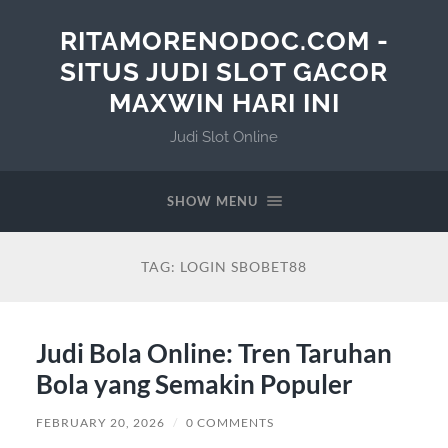
RITAMORENODOC.COM -
SITUS JUDI SLOT GACOR
MAXWIN HARI INI
Judi Slot Online
SHOW MENU
TAG:
LOGIN SBOBET88
Judi Bola Online: Tren Taruhan
Bola yang Semakin Populer
FEBRUARY 20, 2026
/
0 COMMENTS