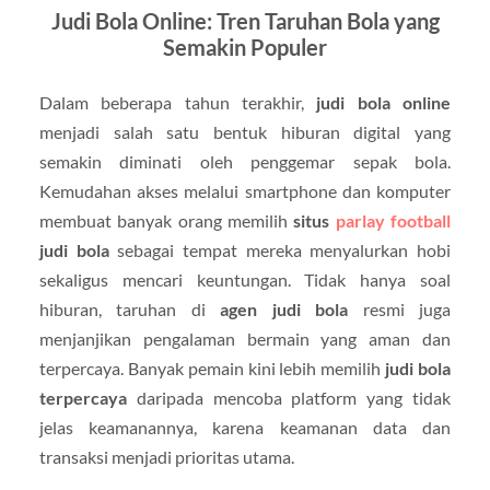
Judi Bola Online: Tren Taruhan Bola yang
Semakin Populer
Dalam beberapa tahun terakhir,
judi bola online
menjadi salah satu bentuk hiburan digital yang
semakin diminati oleh penggemar sepak bola.
Kemudahan akses melalui smartphone dan komputer
membuat banyak orang memilih
situs
parlay football
judi bola
sebagai tempat mereka menyalurkan hobi
sekaligus mencari keuntungan. Tidak hanya soal
hiburan, taruhan di
agen judi bola
resmi juga
menjanjikan pengalaman bermain yang aman dan
terpercaya. Banyak pemain kini lebih memilih
judi bola
terpercaya
daripada mencoba platform yang tidak
jelas keamanannya, karena keamanan data dan
transaksi menjadi prioritas utama.