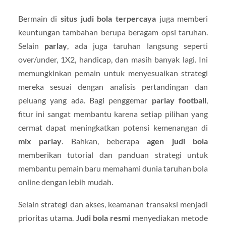
Bermain di
situs judi bola terpercaya
juga memberi
keuntungan tambahan berupa beragam opsi taruhan.
Selain
parlay
, ada juga taruhan langsung seperti
over/under, 1X2, handicap, dan masih banyak lagi. Ini
memungkinkan pemain untuk menyesuaikan strategi
mereka sesuai dengan analisis pertandingan dan
peluang yang ada. Bagi penggemar
parlay football
,
fitur ini sangat membantu karena setiap pilihan yang
cermat dapat meningkatkan potensi kemenangan di
mix parlay
. Bahkan, beberapa
agen judi bola
memberikan tutorial dan panduan strategi untuk
membantu pemain baru memahami dunia taruhan bola
online dengan lebih mudah.
Selain strategi dan akses, keamanan transaksi menjadi
prioritas utama.
Judi bola resmi
menyediakan metode