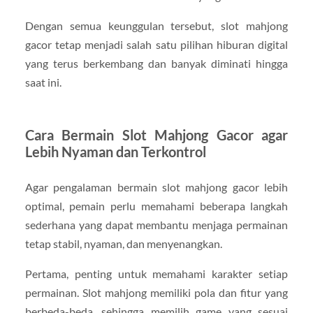
Dengan semua keunggulan tersebut, slot mahjong
gacor tetap menjadi salah satu pilihan hiburan digital
yang terus berkembang dan banyak diminati hingga
saat ini.
Cara Bermain Slot Mahjong Gacor agar
Lebih Nyaman dan Terkontrol
Agar pengalaman bermain slot mahjong gacor lebih
optimal, pemain perlu memahami beberapa langkah
sederhana yang dapat membantu menjaga permainan
tetap stabil, nyaman, dan menyenangkan.
Pertama, penting untuk memahami karakter setiap
permainan. Slot mahjong memiliki pola dan fitur yang
berbeda-beda, sehingga memilih game yang sesuai