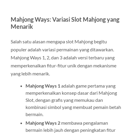
Mahjong Ways: Variasi Slot Mahjong yang
Menarik
Salah satu alasan mengapa slot Mahjong begitu
populer adalah variasi permainan yang ditawarkan.
Mahjong Ways 1, 2, dan 3 adalah versi terbaru yang
memperkenalkan fitur-fitur unik dengan mekanisme
yang lebih menarik.
Mahjong Ways 1
adalah game pertama yang
memperkenalkan konsep dasar dari Mahjong
Slot, dengan grafis yang memukau dan
kombinasi simbol yang membuat pemain betah
bermain.
Mahjong Ways 2
membawa pengalaman
bermain lebih jauh dengan peningkatan fitur