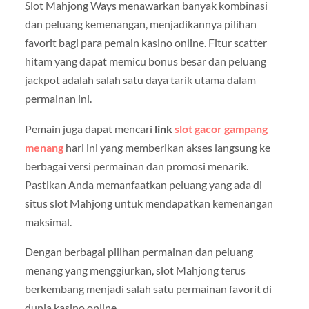
Slot Mahjong Ways menawarkan banyak kombinasi
dan peluang kemenangan, menjadikannya pilihan
favorit bagi para pemain kasino online. Fitur scatter
hitam yang dapat memicu bonus besar dan peluang
jackpot adalah salah satu daya tarik utama dalam
permainan ini.
Pemain juga dapat mencari
link
slot gacor gampang
menang
hari ini yang memberikan akses langsung ke
berbagai versi permainan dan promosi menarik.
Pastikan Anda memanfaatkan peluang yang ada di
situs slot Mahjong untuk mendapatkan kemenangan
maksimal.
Dengan berbagai pilihan permainan dan peluang
menang yang menggiurkan, slot Mahjong terus
berkembang menjadi salah satu permainan favorit di
dunia kasino online.