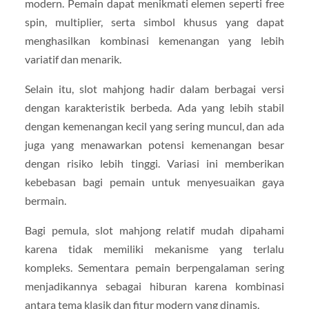
modern. Pemain dapat menikmati elemen seperti free
spin, multiplier, serta simbol khusus yang dapat
menghasilkan kombinasi kemenangan yang lebih
variatif dan menarik.
Selain itu, slot mahjong hadir dalam berbagai versi
dengan karakteristik berbeda. Ada yang lebih stabil
dengan kemenangan kecil yang sering muncul, dan ada
juga yang menawarkan potensi kemenangan besar
dengan risiko lebih tinggi. Variasi ini memberikan
kebebasan bagi pemain untuk menyesuaikan gaya
bermain.
Bagi pemula, slot mahjong relatif mudah dipahami
karena tidak memiliki mekanisme yang terlalu
kompleks. Sementara pemain berpengalaman sering
menjadikannya sebagai hiburan karena kombinasi
antara tema klasik dan fitur modern yang dinamis.