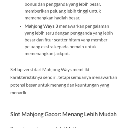
bonus dan pengganda yang lebih besar,
memberikan peluang lebih tinggi untuk
memenangkan hadiah besar.
Mahjong Ways 3
menawarkan pengalaman
yang lebih seru dengan pengganda yang lebih
besar dan fitur scatter hitam yang memberi
peluang ekstra kepada pemain untuk
memenangkan jackpot.
Setiap versi dari Mahjong Ways memiliki
karakteristiknya sendiri, tetapi semuanya menawarkan
potensi besar untuk menang dan keuntungan yang
menarik.
Slot Mahjong Gacor: Menang Lebih Mudah