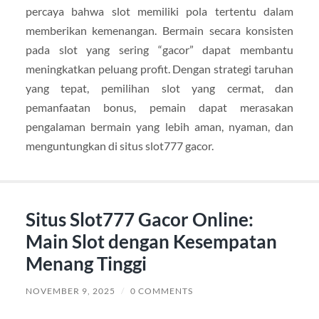
percaya bahwa slot memiliki pola tertentu dalam
memberikan kemenangan. Bermain secara konsisten
pada slot yang sering “gacor” dapat membantu
meningkatkan peluang profit. Dengan strategi taruhan
yang tepat, pemilihan slot yang cermat, dan
pemanfaatan bonus, pemain dapat merasakan
pengalaman bermain yang lebih aman, nyaman, dan
menguntungkan di situs slot777 gacor.
Situs Slot777 Gacor Online:
Main Slot dengan Kesempatan
Menang Tinggi
NOVEMBER 9, 2025
/
0 COMMENTS