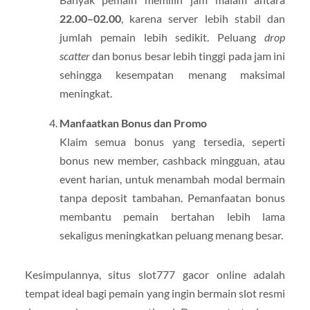
22.00–02.00
, karena server lebih stabil dan
jumlah pemain lebih sedikit. Peluang
drop
scatter
dan bonus besar lebih tinggi pada jam ini
sehingga kesempatan menang maksimal
meningkat.
Manfaatkan Bonus dan Promo
Klaim semua bonus yang tersedia, seperti
bonus new member, cashback mingguan, atau
event harian, untuk menambah modal bermain
tanpa deposit tambahan. Pemanfaatan bonus
membantu pemain bertahan lebih lama
sekaligus meningkatkan peluang menang besar.
Kesimpulannya, situs slot777 gacor online adalah
tempat ideal bagi pemain yang ingin bermain slot resmi