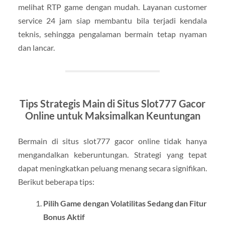
melihat RTP game dengan mudah. Layanan customer
service 24 jam siap membantu bila terjadi kendala
teknis, sehingga pengalaman bermain tetap nyaman
dan lancar.
Tips Strategis Main di Situs Slot777 Gacor
Online untuk Maksimalkan Keuntungan
Bermain di situs slot777 gacor online tidak hanya
mengandalkan keberuntungan. Strategi yang tepat
dapat meningkatkan peluang menang secara signifikan.
Berikut beberapa tips:
Pilih Game dengan Volatilitas Sedang dan Fitur
Bonus Aktif