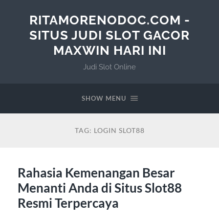
RITAMORENODOC.COM -
SITUS JUDI SLOT GACOR
MAXWIN HARI INI
Judi Slot Online
SHOW MENU
TAG:
LOGIN SLOT88
Rahasia Kemenangan Besar
Menanti Anda di Situs Slot88
Resmi Terpercaya