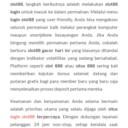
slot88
, langkah berikutnya adalah melakukan
slot88
login
untuk masuk ke dalam permainan. Melalui menu
login slot88
yang user-friendly, Anda bisa mengakses
seluruh permainan baik melalui perangkat komputer
maupun
smartphone
kesayangan Anda. Jika Anda
bingung memilih permainan pertama Anda, cobalah
berburu
slot88 gacor hari ini
yang biasanya ditandai
dengan indikator volatilitas yang sedang bersahabat.
Platform seperti
slot 888
atau
situs 888
sering kali
memberikan kejutan bonus selamat datang dan
putaran gratis bagi para member baru yang baru saja
menyelesaikan proses deposit pertama mereka.
Keamanan dan kenyamanan Anda selama bermain
adalah prioritas utama yang selalu dijaga oleh
situs
login slot88
terpercaya
. Dengan dukungan layanan
pelanggan 24 jam non-stop, setiap kendala saat