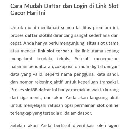
Cara Mudah Daftar dan Login di Link Slot
Gacor Hari Ini
Untuk mulai menikmati semua fasilitas premium ini,
proses
daftar slot88
dirancang sangat sederhana dan
cepat. Anda hanya perlu mengunjungi
situs slot
utama
atau mencari
link slot terbaru
jika link utama sedang
mengalami kendala teknis. Setelah menemukan
halaman pendaftaran, cukup isi formulir digital dengan
data yang valid, seperti nama pengguna, kata sandi,
dan nomor rekening aktif untuk keperluan transaksi.
Proses
slot88 daftar
ini hanya memakan waktu kurang
dari tiga menit, dan akun Anda akan langsung aktif
untuk menjelajahi ratusan opsi permainan
slot online
terlengkap yang tersedia di dalam dasbor.
Setelah akun Anda berhasil diverifikasi oleh
agen