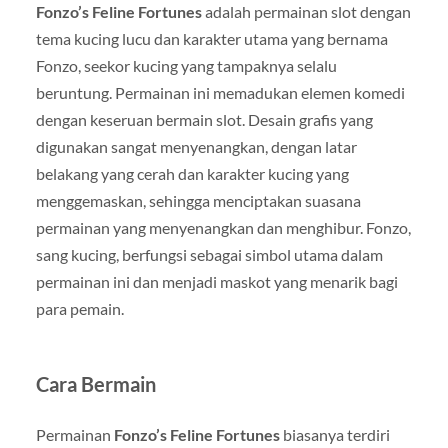
Fonzo’s Feline Fortunes
adalah permainan slot dengan
tema kucing lucu dan karakter utama yang bernama
Fonzo, seekor kucing yang tampaknya selalu
beruntung. Permainan ini memadukan elemen komedi
dengan keseruan bermain slot. Desain grafis yang
digunakan sangat menyenangkan, dengan latar
belakang yang cerah dan karakter kucing yang
menggemaskan, sehingga menciptakan suasana
permainan yang menyenangkan dan menghibur. Fonzo,
sang kucing, berfungsi sebagai simbol utama dalam
permainan ini dan menjadi maskot yang menarik bagi
para pemain.
Cara Bermain
Permainan
Fonzo’s Feline Fortunes
biasanya terdiri