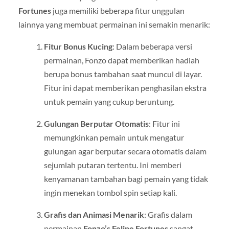
Fortunes
juga memiliki beberapa fitur unggulan
lainnya yang membuat permainan ini semakin menarik:
Fitur Bonus Kucing
: Dalam beberapa versi
permainan, Fonzo dapat memberikan hadiah
berupa bonus tambahan saat muncul di layar.
Fitur ini dapat memberikan penghasilan ekstra
untuk pemain yang cukup beruntung.
Gulungan Berputar Otomatis
: Fitur ini
memungkinkan pemain untuk mengatur
gulungan agar berputar secara otomatis dalam
sejumlah putaran tertentu. Ini memberi
kenyamanan tambahan bagi pemain yang tidak
ingin menekan tombol spin setiap kali.
Grafis dan Animasi Menarik
: Grafis dalam
permainan
Fonzo’s Feline Fortunes
sangat