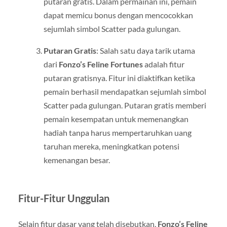
putaran gratis. Dalam permainan ini, pemain
dapat memicu bonus dengan mencocokkan
sejumlah simbol Scatter pada gulungan.
Putaran Gratis
: Salah satu daya tarik utama
dari
Fonzo’s Feline Fortunes
adalah fitur
putaran gratisnya. Fitur ini diaktifkan ketika
pemain berhasil mendapatkan sejumlah simbol
Scatter pada gulungan. Putaran gratis memberi
pemain kesempatan untuk memenangkan
hadiah tanpa harus mempertaruhkan uang
taruhan mereka, meningkatkan potensi
kemenangan besar.
Fitur-Fitur Unggulan
Selain fitur dasar yang telah disebutkan,
Fonzo’s Feline