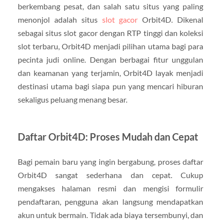
berkembang pesat, dan salah satu situs yang paling
menonjol adalah situs
slot gacor
Orbit4D. Dikenal
sebagai situs slot gacor dengan RTP tinggi dan koleksi
slot terbaru, Orbit4D menjadi pilihan utama bagi para
pecinta judi online. Dengan berbagai fitur unggulan
dan keamanan yang terjamin, Orbit4D layak menjadi
destinasi utama bagi siapa pun yang mencari hiburan
sekaligus peluang menang besar.
Daftar Orbit4D: Proses Mudah dan Cepat
Bagi pemain baru yang ingin bergabung, proses daftar
Orbit4D sangat sederhana dan cepat. Cukup
mengakses halaman resmi dan mengisi formulir
pendaftaran, pengguna akan langsung mendapatkan
akun untuk bermain. Tidak ada biaya tersembunyi, dan