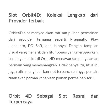
Slot Orbit4D: Koleksi Lengkap dari
Provider Terbaik
Orbit4D slot menyediakan ratusan pilihan permainan
dari provider ternama seperti Pragmatic Play,
Habanero, PG Soft, dan lainnya. Dengan tampilan
visual yang menarik dan fitur bonus yang menggiurkan,
setiap game slot di Orbit4D menawarkan pengalaman
bermain yang menyenangkan. Tidak hanya itu, situs ini
juga rutin menghadirkan slot terbaru, sehingga pemain
tidak akan pernah kehabisan pilihan permainan seru.
Orbit 4D Sebagai Slot Resmi dan
Terpercaya