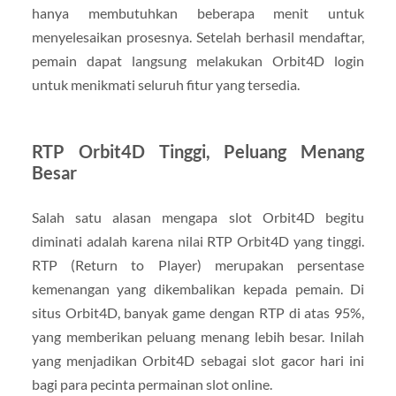
hanya membutuhkan beberapa menit untuk
menyelesaikan prosesnya. Setelah berhasil mendaftar,
pemain dapat langsung melakukan Orbit4D login
untuk menikmati seluruh fitur yang tersedia.
RTP Orbit4D Tinggi, Peluang Menang
Besar
Salah satu alasan mengapa slot Orbit4D begitu
diminati adalah karena nilai RTP Orbit4D yang tinggi.
RTP (Return to Player) merupakan persentase
kemenangan yang dikembalikan kepada pemain. Di
situs Orbit4D, banyak game dengan RTP di atas 95%,
yang memberikan peluang menang lebih besar. Inilah
yang menjadikan Orbit4D sebagai slot gacor hari ini
bagi para pecinta permainan slot online.