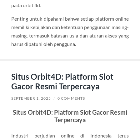
pada orbit 4d.
Penting untuk dipahami bahwa setiap platform online
memiliki kebijakan dan ketentuan penggunaan masing-
masing, termasuk batasan usia dan aturan akses yang
harus dipatuhi oleh pengguna.
Situs Orbit4D: Platform Slot
Gacor Resmi Terpercaya
SEPTEMBER 1, 2025
/
0 COMMENTS
Situs Orbit4D: Platform Slot Gacor Resmi
Terpercaya
Industri perjudian online di Indonesia terus