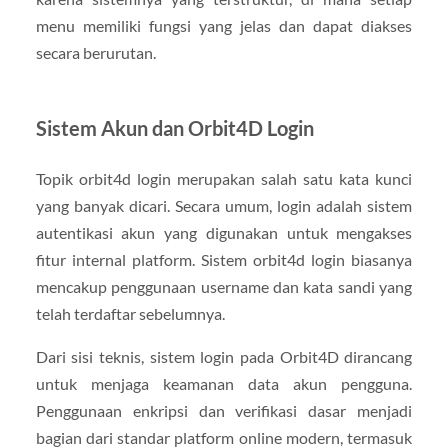
menu memiliki fungsi yang jelas dan dapat diakses
secara berurutan.
Sistem Akun dan Orbit4D Login
Topik orbit4d login merupakan salah satu kata kunci
yang banyak dicari. Secara umum, login adalah sistem
autentikasi akun yang digunakan untuk mengakses
fitur internal platform. Sistem orbit4d login biasanya
mencakup penggunaan username dan kata sandi yang
telah terdaftar sebelumnya.
Dari sisi teknis, sistem login pada Orbit4D dirancang
untuk menjaga keamanan data akun pengguna.
Penggunaan enkripsi dan verifikasi dasar menjadi
bagian dari standar platform online modern, termasuk