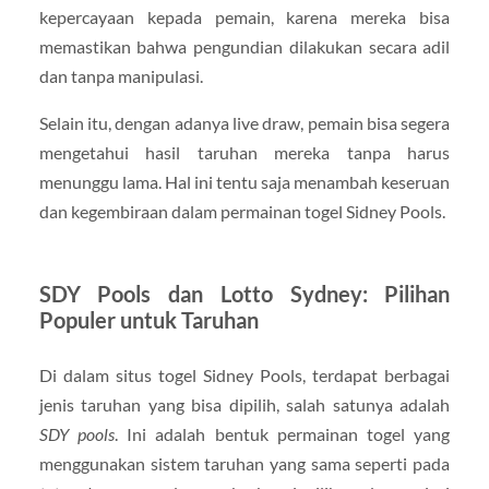
kepercayaan kepada pemain, karena mereka bisa
memastikan bahwa pengundian dilakukan secara adil
dan tanpa manipulasi.
Selain itu, dengan adanya live draw, pemain bisa segera
mengetahui hasil taruhan mereka tanpa harus
menunggu lama. Hal ini tentu saja menambah keseruan
dan kegembiraan dalam permainan togel Sidney Pools.
SDY Pools dan Lotto Sydney: Pilihan
Populer untuk Taruhan
Di dalam situs togel Sidney Pools, terdapat berbagai
jenis taruhan yang bisa dipilih, salah satunya adalah
SDY pools
. Ini adalah bentuk permainan togel yang
menggunakan sistem taruhan yang sama seperti pada