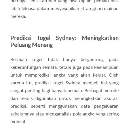
berbagai jenis taruhan yang bisa dipilih, pemain bisa
lebih leluasa dalam menyesuaikan strategi permainan
mereka.
Prediksi Togel Sydney: Meningkatkan
Peluang Menang
Bermain togel tidak hanya bergantung pada
keberuntungan semata, tetapi juga pada kemampuan
untuk memprediksi angka yang akan keluar. Oleh
karena itu, prediksi togel Sydney menjadi hal yang
sangat penting bagi banyak pemain. Berbagai metode
dan teknik digunakan untuk meningkatkan akurasi
prediksi, seperti menggunakan data pengeluaran
sebelumnya atau menganalisis pola angka yang sering
muncul.