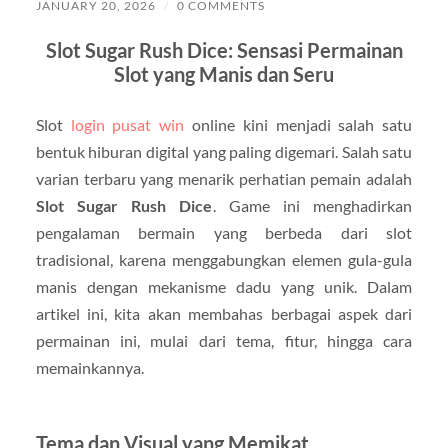
JANUARY 20, 2026
/
0 COMMENTS
Slot Sugar Rush Dice: Sensasi Permainan
Slot yang Manis dan Seru
Slot
login pusat win
online kini menjadi salah satu
bentuk hiburan digital yang paling digemari. Salah satu
varian terbaru yang menarik perhatian pemain adalah
Slot Sugar Rush Dice
. Game ini menghadirkan
pengalaman bermain yang berbeda dari slot
tradisional, karena menggabungkan elemen gula-gula
manis dengan mekanisme dadu yang unik. Dalam
artikel ini, kita akan membahas berbagai aspek dari
permainan ini, mulai dari tema, fitur, hingga cara
memainkannya.
Tema dan Visual yang Memikat