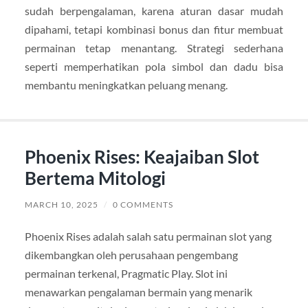
sudah berpengalaman, karena aturan dasar mudah
dipahami, tetapi kombinasi bonus dan fitur membuat
permainan tetap menantang. Strategi sederhana
seperti memperhatikan pola simbol dan dadu bisa
membantu meningkatkan peluang menang.
Phoenix Rises: Keajaiban Slot
Bertema Mitologi
MARCH 10, 2025
/
0 COMMENTS
Phoenix Rises adalah salah satu permainan slot yang
dikembangkan oleh perusahaan pengembang
permainan terkenal, Pragmatic Play. Slot ini
menawarkan pengalaman bermain yang menarik