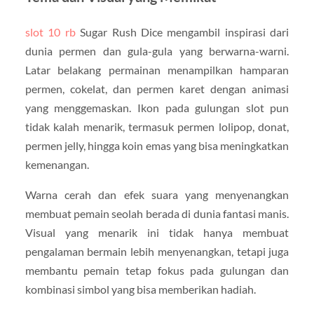
slot 10 rb
Sugar Rush Dice mengambil inspirasi dari
dunia permen dan gula-gula yang berwarna-warni.
Latar belakang permainan menampilkan hamparan
permen, cokelat, dan permen karet dengan animasi
yang menggemaskan. Ikon pada gulungan slot pun
tidak kalah menarik, termasuk permen lolipop, donat,
permen jelly, hingga koin emas yang bisa meningkatkan
kemenangan.
Warna cerah dan efek suara yang menyenangkan
membuat pemain seolah berada di dunia fantasi manis.
Visual yang menarik ini tidak hanya membuat
pengalaman bermain lebih menyenangkan, tetapi juga
membantu pemain tetap fokus pada gulungan dan
kombinasi simbol yang bisa memberikan hadiah.