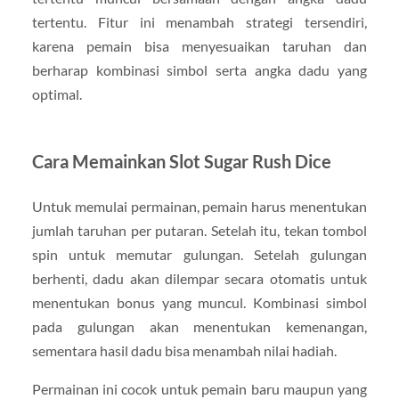
tertentu. Fitur ini menambah strategi tersendiri,
karena pemain bisa menyesuaikan taruhan dan
berharap kombinasi simbol serta angka dadu yang
optimal.
Cara Memainkan Slot Sugar Rush Dice
Untuk memulai permainan, pemain harus menentukan
jumlah taruhan per putaran. Setelah itu, tekan tombol
spin untuk memutar gulungan. Setelah gulungan
berhenti, dadu akan dilempar secara otomatis untuk
menentukan bonus yang muncul. Kombinasi simbol
pada gulungan akan menentukan kemenangan,
sementara hasil dadu bisa menambah nilai hadiah.
Permainan ini cocok untuk pemain baru maupun yang