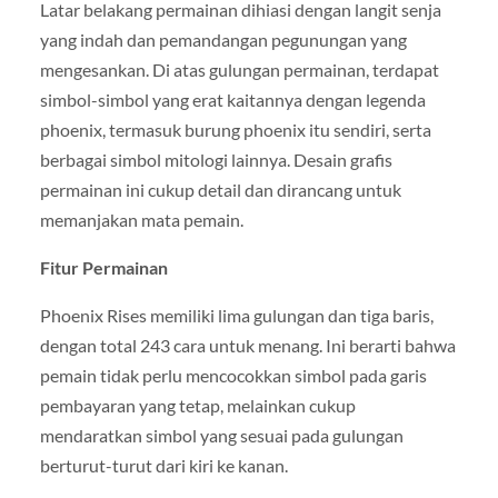
Latar belakang permainan dihiasi dengan langit senja
yang indah dan pemandangan pegunungan yang
mengesankan. Di atas gulungan permainan, terdapat
simbol-simbol yang erat kaitannya dengan legenda
phoenix, termasuk burung phoenix itu sendiri, serta
berbagai simbol mitologi lainnya. Desain grafis
permainan ini cukup detail dan dirancang untuk
memanjakan mata pemain.
Fitur Permainan
Phoenix Rises memiliki lima gulungan dan tiga baris,
dengan total 243 cara untuk menang. Ini berarti bahwa
pemain tidak perlu mencocokkan simbol pada garis
pembayaran yang tetap, melainkan cukup
mendaratkan simbol yang sesuai pada gulungan
berturut-turut dari kiri ke kanan.