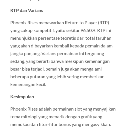
RTP dan Varians
Phoenix Rises menawarkan Return to Player (RTP)
yang cukup kompetitif, yaitu sekitar 96,50%. RTP ini
menunjukkan persentase teoretis dari total taruhan
yang akan dibayarkan kembali kepada pemain dalam
jangka panjang. Varians permainan ini tergolong
sedang, yang berarti bahwa meskipun kemenangan
besar bisa terjadi, pemain juga akan mengalami
beberapa putaran yang lebih sering memberikan
kemenangan kecil.
Kesimpulan
Phoenix Rises adalah permainan slot yang menyajikan
tema mitologi yang menarik dengan grafik yang
memukau dan fitur-fitur bonus yang mengasyikkan.