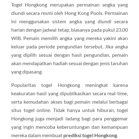
Togel Hongkong merupakan permainan angka yang
diundi secara resmi oleh Hong Kong Pools. Permainan
ini menggunakan sistem angka yang diundi secara
harian dengan jadwal tetap, biasanya pada pukul 23.00
WIB. Pemain memilih angka yang mereka yakini akan
keluar pada periode pengundian tersebut. Jika angka
yang dipilih sesuai dengan hasil pengundian, pemain
akan mendapatkan hadiah sesuai dengan jenis taruhan
yang dipasang.
Popularitas togel Hongkong meningkat karena
keakuratan hasil yang dipublikasikan secara real-time,
serta kemudahan akses bagi pemain melalui berbagai
situs togel online. Tidak hanya untuk hiburan, togel
Hongkong juga menjadi ladang bagi para penggemar
yang ingin mencoba keberuntungan dan kemampuan
mereka dalam membuat
prediksi togel Hongkong
.