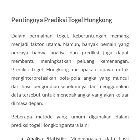
Pentingnya Prediksi Togel Hongkong
Dalam permainan togel, keberuntungan memang
menjadi faktor utama. Namun, banyak pemain yang
percaya bahwa analisa dan prediksi juga dapat
membantu meningkatkan peluang kemenangan.
Prediksi togel Hongkong merupakan upaya untuk
menginterpretasikan pola-pola angka yang muncul
dari hasil pengundian sebelumnya dan menggunakan
data tersebut untuk menebak angka yang akan keluar
di masa depan.
Beberapa metode yang umum digunakan dalam
prediksi togel Hongkong antara lain:
Analisa Statistik:
Menggunakan data hasil