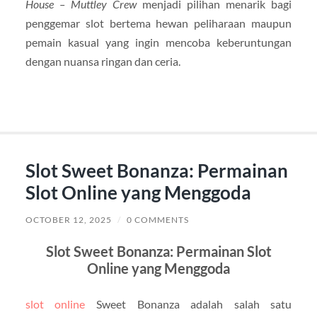
House – Muttley Crew
menjadi pilihan menarik bagi
penggemar slot bertema hewan peliharaan maupun
pemain kasual yang ingin mencoba keberuntungan
dengan nuansa ringan dan ceria.
Slot Sweet Bonanza: Permainan
Slot Online yang Menggoda
OCTOBER 12, 2025
/
0 COMMENTS
Slot Sweet Bonanza: Permainan Slot
Online yang Menggoda
slot online
Sweet Bonanza adalah salah satu