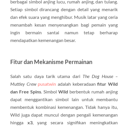
berbagai simbol anjing lucu, rumah anjing, dan tulang.
Setiap simbol dirancang dengan detail yang menarik
dan efek suara yang menghibur. Musik latar yang ceria
menambah kesan menyenangkan bagi pemain yang
ingin bermain santai namun tetap berharap
mendapatkan kemenangan besar.
Fitur dan Mekanisme Permainan
Salah satu daya tarik utama dari
The Dog House –
Muttley Crew
pusatwin
adalah keberadaan
fitur Wild
dan Free Spins
. Simbol
Wild
berbentuk rumah anjing
dapat menggantikan simbol lain untuk membantu
membentuk kombinasi kemenangan. Tidak hanya itu,
Wild juga dapat muncul dengan pengali kemenangan
hingga
x3
, yang secara signifikan meningkatkan