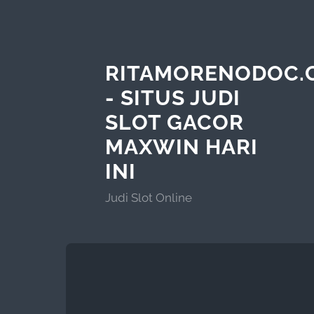
RITAMORENODOC.
- SITUS JUDI
SLOT GACOR
MAXWIN HARI
INI
Judi Slot Online