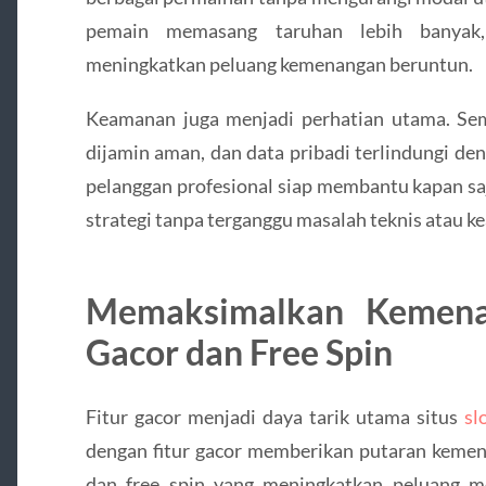
pemain memasang taruhan lebih banyak,
meningkatkan peluang kemenangan beruntun.
Keamanan juga menjadi perhatian utama. Sem
dijamin aman, dan data pribadi terlindungi de
pelanggan profesional siap membantu kapan sa
strategi tanpa terganggu masalah teknis atau 
Memaksimalkan Kemena
Gacor dan Free Spin
Fitur gacor menjadi daya tarik utama situs
sl
dengan fitur gacor memberikan putaran kemen
dan free spin yang meningkatkan peluang m