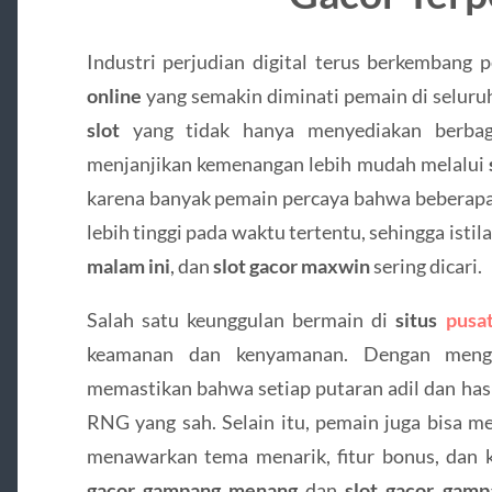
Industri perjudian digital terus berkembang
online
yang semakin diminati pemain di selur
slot
yang tidak hanya menyediakan berbaga
menjanjikan kemenangan lebih mudah melalui
karena banyak pemain percaya bahwa beberapa
lebih tinggi pada waktu tertentu, sehingga istil
malam ini
, dan
slot gacor maxwin
sering dicari.
Salah satu keunggulan bermain di
situs
pusa
keamanan dan kenyamanan. Dengan men
memastikan bahwa setiap putaran adil dan has
RNG yang sah. Selain itu, pemain juga bisa 
menawarkan tema menarik, fitur bonus, dan
gacor gampang menang
dan
slot gacor gam