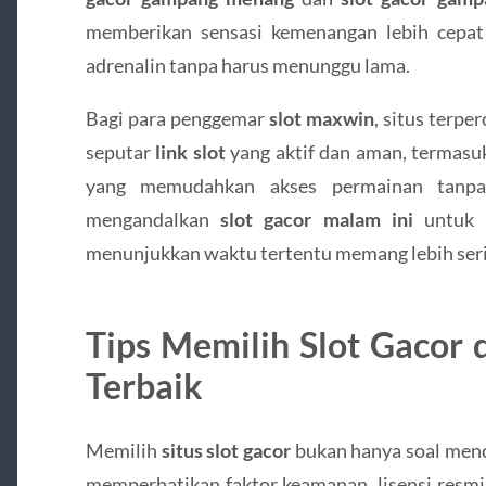
memberikan sensasi kemenangan lebih cepat
adrenalin tanpa harus menunggu lama.
Bagi para penggemar
slot maxwin
, situs terp
seputar
link slot
yang aktif dan aman, termas
yang memudahkan akses permainan tanp
mengandalkan
slot gacor malam ini
untuk m
menunjukkan waktu tertentu memang lebih ser
Tips Memilih Slot Gacor d
Terbaik
Memilih
situs slot gacor
bukan hanya soal menca
memperhatikan faktor keamanan, lisensi resmi