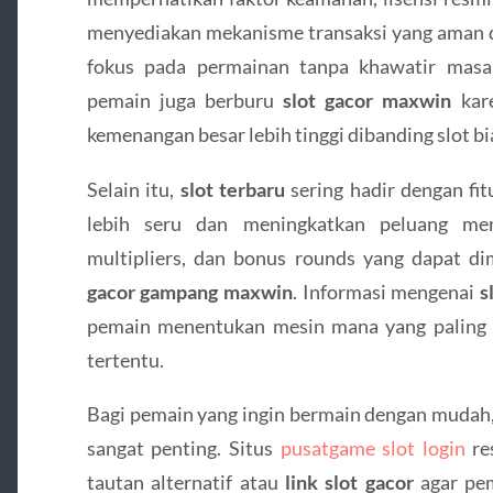
menyediakan mekanisme transaksi yang aman d
fokus pada permainan tanpa khawatir masa
pemain juga berburu
slot gacor maxwin
kar
kemenangan besar lebih tinggi dibanding slot bi
Selain itu,
slot terbaru
sering hadir dengan fi
lebih seru dan meningkatkan peluang men
multipliers, dan bonus rounds yang dapat 
gacor gampang maxwin
. Informasi mengenai
s
pemain menentukan mesin mana yang paling 
tertentu.
Bagi pemain yang ingin bermain dengan mudah,
sangat penting. Situs
pusatgame slot login
re
tautan alternatif atau
link slot gacor
agar pem