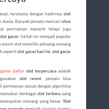
 pesat, terutama dengan hadirnya
slot
uh dunia. Banyak pemain mencari
situs
i permainan menarik tetapi juga
slot gacor
. Istilah ini menjadi populer
 mesin slot memiliki peluang menang
ah seperti
slot gacor hari ini
,
slot gacor
tgame daftar
slot terpercaya
adalah
ggunakan
slot resmi
, pemain bisa
il permainan sesuai dengan algoritma
menemukan berbagai
slot terbaru
yang
 kesempatan menang yang besar.
Slot
pang maxwin
menjadi incaran karena