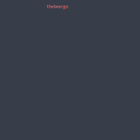
thebeergo