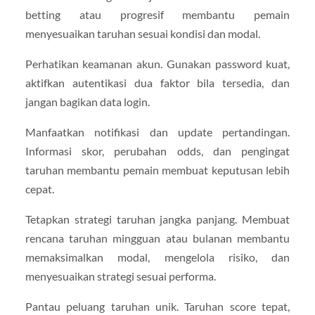
betting atau progresif membantu pemain
menyesuaikan taruhan sesuai kondisi dan modal.
Perhatikan keamanan akun. Gunakan password kuat,
aktifkan autentikasi dua faktor bila tersedia, dan
jangan bagikan data login.
Manfaatkan notifikasi dan update pertandingan.
Informasi skor, perubahan odds, dan pengingat
taruhan membantu pemain membuat keputusan lebih
cepat.
Tetapkan strategi taruhan jangka panjang. Membuat
rencana taruhan mingguan atau bulanan membantu
memaksimalkan modal, mengelola risiko, dan
menyesuaikan strategi sesuai performa.
Pantau peluang taruhan unik. Taruhan score tepat,