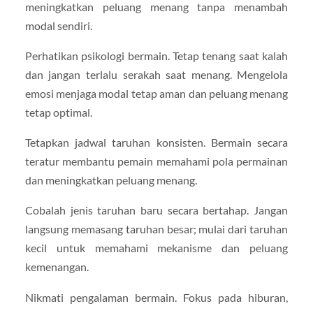
meningkatkan peluang menang tanpa menambah
modal sendiri.
Perhatikan psikologi bermain. Tetap tenang saat kalah
dan jangan terlalu serakah saat menang. Mengelola
emosi menjaga modal tetap aman dan peluang menang
tetap optimal.
Tetapkan jadwal taruhan konsisten. Bermain secara
teratur membantu pemain memahami pola permainan
dan meningkatkan peluang menang.
Cobalah jenis taruhan baru secara bertahap. Jangan
langsung memasang taruhan besar; mulai dari taruhan
kecil untuk memahami mekanisme dan peluang
kemenangan.
Nikmati pengalaman bermain. Fokus pada hiburan,