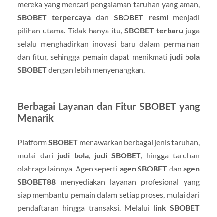
mereka yang mencari pengalaman taruhan yang aman,
SBOBET terpercaya
dan
SBOBET resmi
menjadi
pilihan utama. Tidak hanya itu,
SBOBET terbaru
juga
selalu menghadirkan inovasi baru dalam permainan
dan fitur, sehingga pemain dapat menikmati
judi bola
SBOBET
dengan lebih menyenangkan.
Berbagai Layanan dan Fitur SBOBET yang
Menarik
Platform
SBOBET
menawarkan berbagai jenis taruhan,
mulai dari
judi bola
,
judi SBOBET
, hingga taruhan
olahraga lainnya. Agen seperti
agen SBOBET
dan
agen
SBOBET88
menyediakan layanan profesional yang
siap membantu pemain dalam setiap proses, mulai dari
pendaftaran hingga transaksi. Melalui
link SBOBET