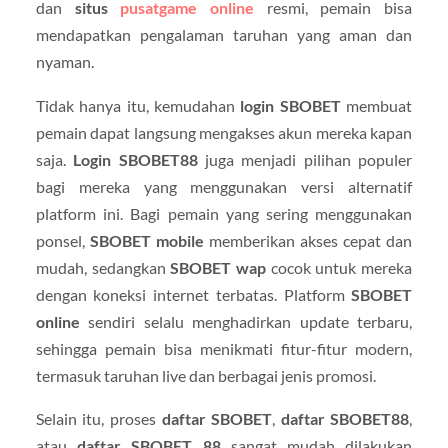
dan
situs
pusatgame online
resmi, pemain bisa
mendapatkan pengalaman taruhan yang aman dan
nyaman.
Tidak hanya itu, kemudahan
login SBOBET
membuat
pemain dapat langsung mengakses akun mereka kapan
saja.
Login SBOBET88
juga menjadi pilihan populer
bagi mereka yang menggunakan versi alternatif
platform ini. Bagi pemain yang sering menggunakan
ponsel,
SBOBET mobile
memberikan akses cepat dan
mudah, sedangkan
SBOBET wap
cocok untuk mereka
dengan koneksi internet terbatas. Platform
SBOBET
online
sendiri selalu menghadirkan update terbaru,
sehingga pemain bisa menikmati fitur-fitur modern,
termasuk taruhan live dan berbagai jenis promosi.
Selain itu, proses
daftar SBOBET
,
daftar SBOBET88
,
atau
daftar SBOBET 88
sangat mudah dilakukan