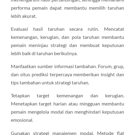
performa pemain dapat membantu memilih taruhan
lebih akurat.
Evaluasi hasil taruhan secara rutin. Mencatat
kemenangan, kerugian, dan pola taruhan membantu
pemain meninjau strategi dan membuat keputusan
lebih baik di taruhan berikutnya.
Manfaatkan sumber informasi tambahan. Forum, grup,
dan situs prediksi terpercaya memberikan insight dan
tips tambahan untuk strategi taruhan.
Tetapkan target kemenangan dan kerugian.
Menetapkan target harian atau mingguan membantu
pemain mengelola modal dan menghindari keputusan
emosional.
Gunakan strategi manajemen modal. Metode flat