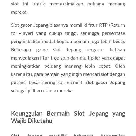
slot ini untuk memaksimalkan peluang menang
mereka.
Slot gacor Jepang biasanya memiliki fitur RTP (Return
to Player) yang cukup tinggi, sehingga persentase
pengembalian modal kepada pemain juga lebih besar.
Beberapa game slot Jepang tergacor bahkan
menyediakan fitur free spin dan multiplier yang dapat
meningkatkan peluang menang lebih cepat. Oleh
karena itu, para pemain yang ingin mencari slot dengan
potensi besar sering kali memilih
slot gacor Jepang
sebagai pilihan utama mereka.
Keunggulan Bermain Slot Jepang yang
Wajib Diketahui
Slot Jepang
memiliki beberapa keunggulan