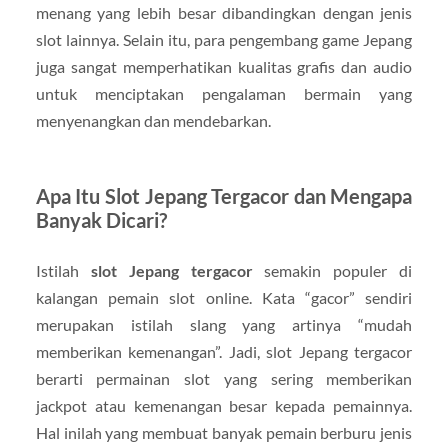
menang yang lebih besar dibandingkan dengan jenis
slot lainnya. Selain itu, para pengembang game Jepang
juga sangat memperhatikan kualitas grafis dan audio
untuk menciptakan pengalaman bermain yang
menyenangkan dan mendebarkan.
Apa Itu Slot Jepang Tergacor dan Mengapa
Banyak Dicari?
Istilah
slot Jepang tergacor
semakin populer di
kalangan pemain slot online. Kata “gacor” sendiri
merupakan istilah slang yang artinya “mudah
memberikan kemenangan”. Jadi, slot Jepang tergacor
berarti permainan slot yang sering memberikan
jackpot atau kemenangan besar kepada pemainnya.
Hal inilah yang membuat banyak pemain berburu jenis