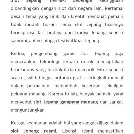
dibandingkan dengan slot dari negara lain. Pertama,
desain tema yang unik dan kreatif membuat pemain
tidak mudah bosan. Tema slot Jepang biasanya
terinspirasi dari budaya dan tradisi Jepang, seperti
samurai, anime, hingga festival khas Jepang.
Kedua, pengembang game slot Jepang juga
menerapkan teknologi terbaru untuk menciptakan
fitur bonus yang interaktif dan menarik. Fitur seperti
scatter, wild, hingga putaran gratis seringkali muncul
dalam permainan, menambah keseruan sekaligus
peluang menang. Karena itulah, banyak pemain yang
menyebut
slot Jepang gampang menang
dan sangat
menguntungkan.
Ketiga, keamanan adalah hal yang sangat dijaga dalam
slot Jepang resmi
. Lisensi resmi memastikan