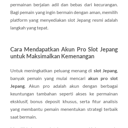
permainan berjalan adil dan bebas dari kecurangan.
Bagi pemain yang ingin bermain dengan aman, memilih
platform yang menyediakan slot Jepang resmi adalah
langkah yang tepat.
Cara Mendapatkan Akun Pro Slot Jepang
untuk Maksimalkan Kemenangan
Untuk meningkatkan peluang menang di
slot Jepang
,
banyak pemain yang mulai mencari
akun pro slot
Jepang
. Akun pro adalah akun dengan berbagai
keuntungan tambahan seperti akses ke permainan
eksklusif, bonus deposit khusus, serta fitur analisis
yang membantu pemain menentukan strategi terbaik
saat bermain.