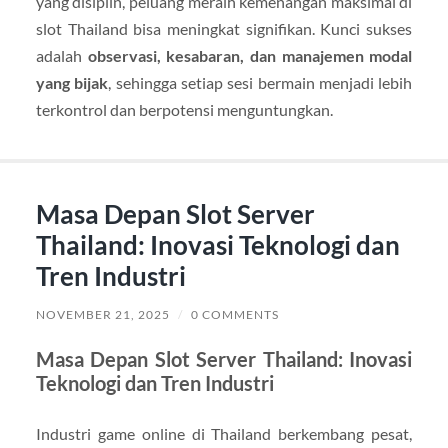
yang disiplin, peluang meraih kemenangan maksimal di
slot Thailand bisa meningkat signifikan. Kunci sukses
adalah
observasi, kesabaran, dan manajemen modal
yang bijak
, sehingga setiap sesi bermain menjadi lebih
terkontrol dan berpotensi menguntungkan.
Masa Depan Slot Server
Thailand: Inovasi Teknologi dan
Tren Industri
NOVEMBER 21, 2025
/
0 COMMENTS
Masa Depan Slot Server Thailand: Inovasi
Teknologi dan Tren Industri
Industri game online di Thailand berkembang pesat,