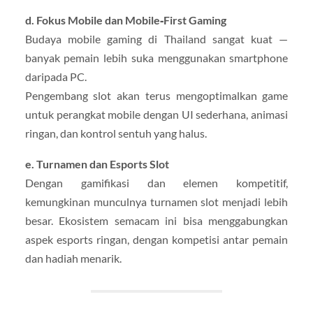
d. Fokus Mobile dan Mobile‑First Gaming
Budaya mobile gaming di Thailand sangat kuat —
banyak pemain lebih suka menggunakan smartphone
daripada PC.
Pengembang slot akan terus mengoptimalkan game
untuk perangkat mobile dengan UI sederhana, animasi
ringan, dan kontrol sentuh yang halus.
e. Turnamen dan Esports Slot
Dengan gamifikasi dan elemen kompetitif,
kemungkinan munculnya turnamen slot menjadi lebih
besar. Ekosistem semacam ini bisa menggabungkan
aspek esports ringan, dengan kompetisi antar pemain
dan hadiah menarik.