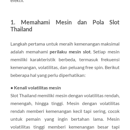
efektif.
1. Memahami Mesin dan Pola Slot
Thailand
Langkah pertama untuk meraih kemenangan maksimal
adalah memahami
perilaku mesin slot
. Setiap mesin
memiliki karakteristik berbeda, termasuk frekuensi
kemenangan, volatilitas, dan peluang free spin. Berikut
beberapa hal yang perlu diperhatikan:
• Kenali volatilitas mesin
Slot Thailand memiliki mesin dengan volatilitas rendah,
menengah, hingga tinggi. Mesin dengan volatilitas
rendah memberi kemenangan kecil tapi sering, cocok
untuk pemain yang ingin bertahan lama. Mesin
volatilitas tinggi memberi kemenangan besar tapi