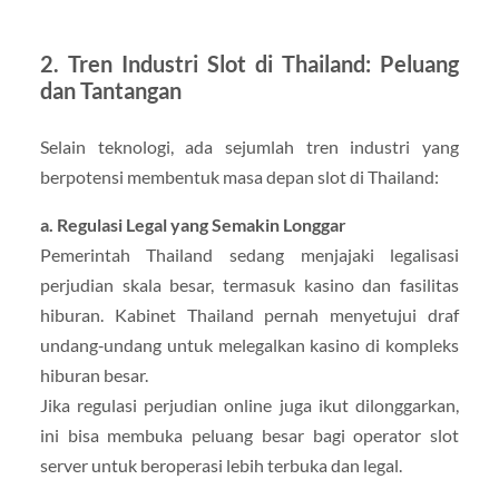
2. Tren Industri Slot di Thailand: Peluang
dan Tantangan
Selain teknologi, ada sejumlah tren industri yang
berpotensi membentuk masa depan slot di Thailand:
a. Regulasi Legal yang Semakin Longgar
Pemerintah Thailand sedang menjajaki legalisasi
perjudian skala besar, termasuk kasino dan fasilitas
hiburan. Kabinet Thailand pernah menyetujui draf
undang‑undang untuk melegalkan kasino di kompleks
hiburan besar.
Jika regulasi perjudian online juga ikut dilonggarkan,
ini bisa membuka peluang besar bagi operator slot
server untuk beroperasi lebih terbuka dan legal.