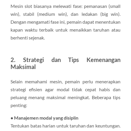
Mesin slot biasanya melewati fase: pemanasan (small
win), stabil (medium win), dan ledakan (big win).
Dengan mengamati fase ini, pemain dapat menentukan
kapan waktu terbaik untuk menaikkan taruhan atau
berhenti sejenak.
2. Strategi dan Tips Kemenangan
Maksimal
Selain memahami mesin, pemain perlu menerapkan
strategi efisien agar modal tidak cepat habis dan
peluang menang maksimal meningkat. Beberapa tips
penting:
• Manajemen modal yang disiplin
Tentukan batas harian untuk taruhan dan keuntungan.