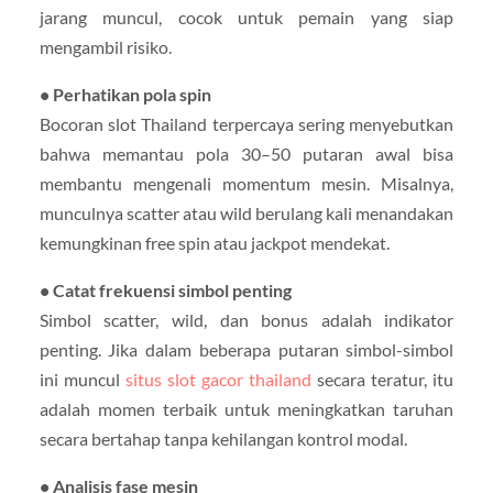
jarang muncul, cocok untuk pemain yang siap
mengambil risiko.
• Perhatikan pola spin
Bocoran slot Thailand terpercaya sering menyebutkan
bahwa memantau pola 30–50 putaran awal bisa
membantu mengenali momentum mesin. Misalnya,
munculnya scatter atau wild berulang kali menandakan
kemungkinan free spin atau jackpot mendekat.
• Catat frekuensi simbol penting
Simbol scatter, wild, dan bonus adalah indikator
penting. Jika dalam beberapa putaran simbol-simbol
ini muncul
situs slot gacor thailand
secara teratur, itu
adalah momen terbaik untuk meningkatkan taruhan
secara bertahap tanpa kehilangan kontrol modal.
• Analisis fase mesin