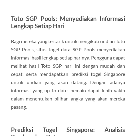
Toto SGP Pools: Menyediakan Informasi
Lengkap Setiap Hari
Bagi mereka yang tertarik untuk mengikuti undian Toto
SGP Pools, situs togel data SGP Pools menyediakan
informasi hasil lengkap setiap harinya. Pengguna dapat
melihat hasil Toto SGP hari ini dengan mudah dan
cepat, serta mendapatkan prediksi togel Singapore
untuk undian yang akan datang. Dengan adanya
informasi yang up-to-date, pemain dapat lebih yakin
dalam menentukan pilihan angka yang akan mereka
pasang.
Prediksi Togel Singapore: Analisis