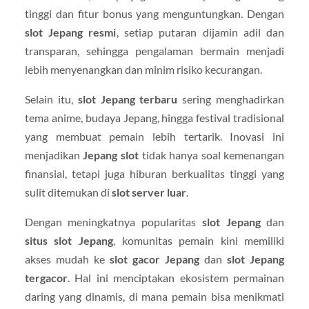
tinggi dan fitur bonus yang menguntungkan. Dengan
slot Jepang resmi
, setiap putaran dijamin adil dan
transparan, sehingga pengalaman bermain menjadi
lebih menyenangkan dan minim risiko kecurangan.
Selain itu,
slot Jepang terbaru
sering menghadirkan
tema anime, budaya Jepang, hingga festival tradisional
yang membuat pemain lebih tertarik. Inovasi ini
menjadikan
Jepang slot
tidak hanya soal kemenangan
finansial, tetapi juga hiburan berkualitas tinggi yang
sulit ditemukan di
slot server luar
.
Dengan meningkatnya popularitas
slot Jepang
dan
situs slot Jepang
, komunitas pemain kini memiliki
akses mudah ke
slot gacor Jepang
dan
slot Jepang
tergacor
. Hal ini menciptakan ekosistem permainan
daring yang dinamis, di mana pemain bisa menikmati