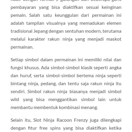
pembayaran yang bisa diaktifkan sesuai keinginan
pemain. Salah satu keunggulan dari permainan ini
adalah tampilan visualnya yang memadukan elemen
tradisional Jepang dengan sentuhan modern, terutama
melalui karakter rakun ninja yang menjadi maskot
permainan.
Setiap simbol dalam permainan ini memiliki nilai dan
fungsi khusus. Ada simbol-simbol klasik seperti angka
dan huruf, serta simbol-simbol bertema ninja seperti
bintang ninja, pedang, dan tentu saja rakun ninja itu
sendiri. Simbol rakun ninja biasanya menjadi simbol
wild yang bisa menggantikan simbol lain untuk
membantu membentuk kombinasi menang.
Selain itu, Slot Ninja Racoon Frenzy juga dilengkapi
dengan fitur free spins yang bisa diaktifkan ketika