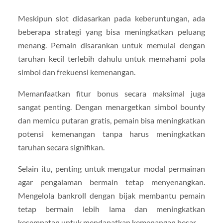
Meskipun slot didasarkan pada keberuntungan, ada
beberapa strategi yang bisa meningkatkan peluang
menang. Pemain disarankan untuk memulai dengan
taruhan kecil terlebih dahulu untuk memahami pola
simbol dan frekuensi kemenangan.
Memanfaatkan fitur bonus secara maksimal juga
sangat penting. Dengan menargetkan simbol bounty
dan memicu putaran gratis, pemain bisa meningkatkan
potensi kemenangan tanpa harus meningkatkan
taruhan secara signifikan.
Selain itu, penting untuk mengatur modal permainan
agar pengalaman bermain tetap menyenangkan.
Mengelola bankroll dengan bijak membantu pemain
tetap bermain lebih lama dan meningkatkan
kesempatan untuk mendapatkan kemenangan besar.