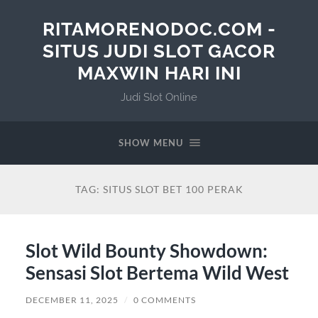
RITAMORENODOC.COM -
SITUS JUDI SLOT GACOR
MAXWIN HARI INI
Judi Slot Online
SHOW MENU
TAG:
SITUS SLOT BET 100 PERAK
Slot Wild Bounty Showdown:
Sensasi Slot Bertema Wild West
DECEMBER 11, 2025
/
0 COMMENTS