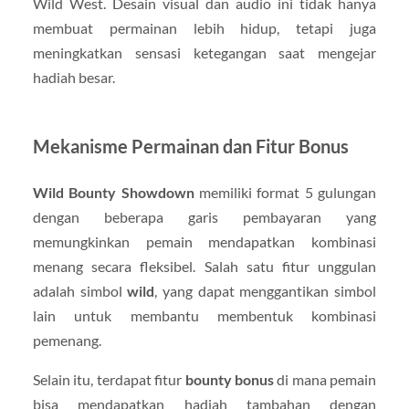
Wild West. Desain visual dan audio ini tidak hanya
membuat permainan lebih hidup, tetapi juga
meningkatkan sensasi ketegangan saat mengejar
hadiah besar.
Mekanisme Permainan dan Fitur Bonus
Wild Bounty Showdown
memiliki format 5 gulungan
dengan beberapa garis pembayaran yang
memungkinkan pemain mendapatkan kombinasi
menang secara fleksibel. Salah satu fitur unggulan
adalah simbol
wild
, yang dapat menggantikan simbol
lain untuk membantu membentuk kombinasi
pemenang.
Selain itu, terdapat fitur
bounty bonus
di mana pemain
bisa mendapatkan hadiah tambahan dengan