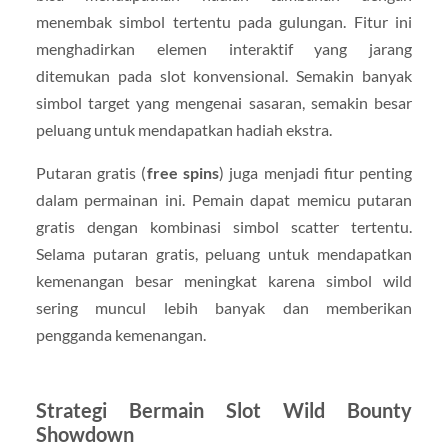
menembak simbol tertentu pada gulungan. Fitur ini
menghadirkan elemen interaktif yang jarang
ditemukan pada slot konvensional. Semakin banyak
simbol target yang mengenai sasaran, semakin besar
peluang untuk mendapatkan hadiah ekstra.
Putaran gratis (
free spins
) juga menjadi fitur penting
dalam permainan ini. Pemain dapat memicu putaran
gratis dengan kombinasi simbol scatter tertentu.
Selama putaran gratis, peluang untuk mendapatkan
kemenangan besar meningkat karena simbol wild
sering muncul lebih banyak dan memberikan
pengganda kemenangan.
Strategi Bermain Slot Wild Bounty
Showdown