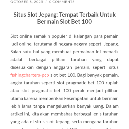
OCTOBER 8, 2025
/
0 COMMENTS
Situs Slot Jepang: Tempat Terbaik Untuk
Bermain Slot Bet 100
Slot online semakin populer di kalangan para pemain
judi online, terutama di negara-negara seperti Jepang.
Salah satu hal yang membuat permainan ini menarik
adalah berbagai pilihan taruhan yang dapat
disesuaikan dengan anggaran pemain, seperti situs
fishingcharters-pcb
slot bet 100. Bagi banyak pemain,
angka taruhan seperti slot pragmatic bet 100 rupiah
atau slot pragmatic bet 100 perak menjadi pilihan
utama karena memberikan kesempatan untuk bermain
lebih lama tanpa mengeluarkan banyak uang. Dalam
artikel ini, kita akan membahas berbagai jenis taruhan
yang ada di situs slot Jepang, serta mengapa taruhan