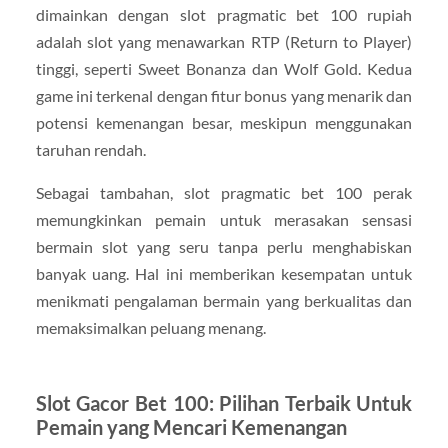
dimainkan dengan slot pragmatic bet 100 rupiah
adalah slot yang menawarkan RTP (Return to Player)
tinggi, seperti Sweet Bonanza dan Wolf Gold. Kedua
game ini terkenal dengan fitur bonus yang menarik dan
potensi kemenangan besar, meskipun menggunakan
taruhan rendah.
Sebagai tambahan, slot pragmatic bet 100 perak
memungkinkan pemain untuk merasakan sensasi
bermain slot yang seru tanpa perlu menghabiskan
banyak uang. Hal ini memberikan kesempatan untuk
menikmati pengalaman bermain yang berkualitas dan
memaksimalkan peluang menang.
Slot Gacor Bet 100: Pilihan Terbaik Untuk
Pemain yang Mencari Kemenangan