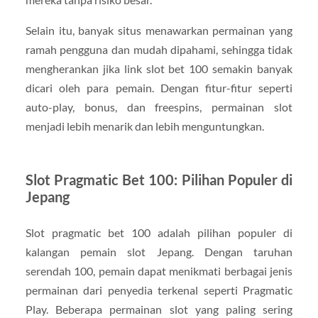
Selain itu, banyak situs menawarkan permainan yang
ramah pengguna dan mudah dipahami, sehingga tidak
mengherankan jika link slot bet 100 semakin banyak
dicari oleh para pemain. Dengan fitur-fitur seperti
auto-play, bonus, dan freespins, permainan slot
menjadi lebih menarik dan lebih menguntungkan.
Slot Pragmatic Bet 100: Pilihan Populer di
Jepang
Slot pragmatic bet 100 adalah pilihan populer di
kalangan pemain slot Jepang. Dengan taruhan
serendah 100, pemain dapat menikmati berbagai jenis
permainan dari penyedia terkenal seperti Pragmatic
Play. Beberapa permainan slot yang paling sering