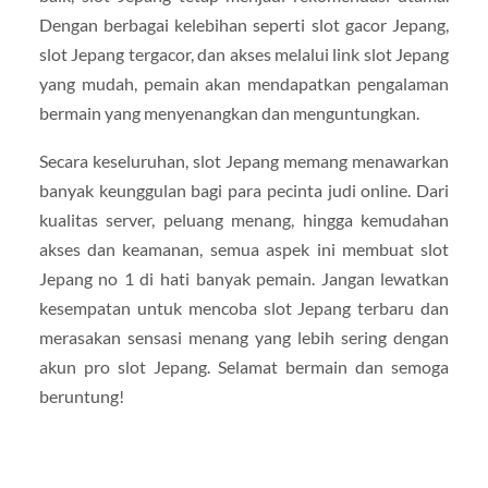
Dengan berbagai kelebihan seperti slot gacor Jepang,
slot Jepang tergacor, dan akses melalui link slot Jepang
yang mudah, pemain akan mendapatkan pengalaman
bermain yang menyenangkan dan menguntungkan.
Secara keseluruhan, slot Jepang memang menawarkan
banyak keunggulan bagi para pecinta judi online. Dari
kualitas server, peluang menang, hingga kemudahan
akses dan keamanan, semua aspek ini membuat slot
Jepang no 1 di hati banyak pemain. Jangan lewatkan
kesempatan untuk mencoba slot Jepang terbaru dan
merasakan sensasi menang yang lebih sering dengan
akun pro slot Jepang. Selamat bermain dan semoga
beruntung!