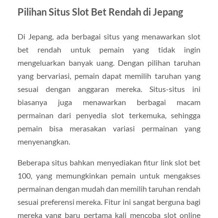
Pilihan Situs Slot Bet Rendah di Jepang
Di Jepang, ada berbagai situs yang menawarkan slot
bet rendah untuk pemain yang tidak ingin
mengeluarkan banyak uang. Dengan pilihan taruhan
yang bervariasi, pemain dapat memilih taruhan yang
sesuai dengan anggaran mereka. Situs-situs ini
biasanya juga menawarkan berbagai macam
permainan dari penyedia slot terkemuka, sehingga
pemain bisa merasakan variasi permainan yang
menyenangkan.
Beberapa situs bahkan menyediakan fitur link slot bet
100, yang memungkinkan pemain untuk mengakses
permainan dengan mudah dan memilih taruhan rendah
sesuai preferensi mereka. Fitur ini sangat berguna bagi
mereka yang baru pertama kali mencoba slot online