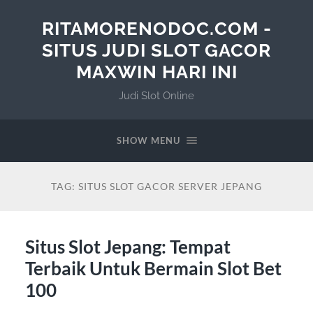
RITAMORENODOC.COM -
SITUS JUDI SLOT GACOR
MAXWIN HARI INI
Judi Slot Online
SHOW MENU
TAG:
SITUS SLOT GACOR SERVER JEPANG
Situs Slot Jepang: Tempat
Terbaik Untuk Bermain Slot Bet
100