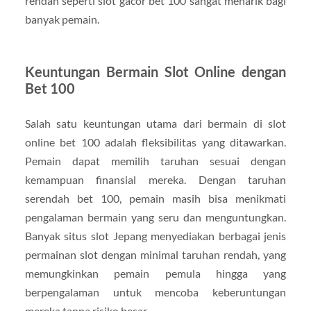
rendah seperti slot gacor bet 100 sangat menarik bagi
banyak pemain.
Keuntungan Bermain Slot Online dengan
Bet 100
Salah satu keuntungan utama dari bermain di slot
online bet 100 adalah fleksibilitas yang ditawarkan.
Pemain dapat memilih taruhan sesuai dengan
kemampuan finansial mereka. Dengan taruhan
serendah bet 100, pemain masih bisa menikmati
pengalaman bermain yang seru dan menguntungkan.
Banyak situs slot Jepang menyediakan berbagai jenis
permainan slot dengan minimal taruhan rendah, yang
memungkinkan pemain pemula hingga yang
berpengalaman untuk mencoba keberuntungan
mereka tanpa risiko besar.