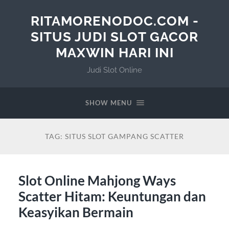
RITAMORENODOC.COM -
SITUS JUDI SLOT GACOR
MAXWIN HARI INI
Judi Slot Online
SHOW MENU
TAG:
SITUS SLOT GAMPANG SCATTER
Slot Online Mahjong Ways
Scatter Hitam: Keuntungan dan
Keasyikan Bermain