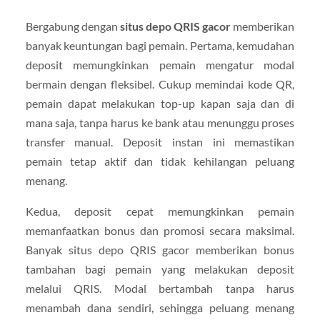
Bergabung dengan
situs depo QRIS gacor
memberikan
banyak keuntungan bagi pemain. Pertama, kemudahan
deposit memungkinkan pemain mengatur modal
bermain dengan fleksibel. Cukup memindai kode QR,
pemain dapat melakukan top-up kapan saja dan di
mana saja, tanpa harus ke bank atau menunggu proses
transfer manual. Deposit instan ini memastikan
pemain tetap aktif dan tidak kehilangan peluang
menang.
Kedua, deposit cepat memungkinkan pemain
memanfaatkan bonus dan promosi secara maksimal.
Banyak situs depo QRIS gacor memberikan bonus
tambahan bagi pemain yang melakukan deposit
melalui QRIS. Modal bertambah tanpa harus
menambah dana sendiri, sehingga peluang menang