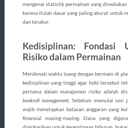
mengenai statistik permainan yang disediakan 
karena itulah dasar yang paling akurat untuk 
dan terukur.
Kedisiplinan: Fondasi
Risiko dalam Permainan
Menikmati waktu luang dengan bermain di pla
kedisiplinan yang tinggi agar hobi tersebut t
pertama dalam manajemen risiko adalah di
bankroll management
. Sebelum memulai sesi 
wajib menetapkan batasan anggaran yang ko
finansial masing-masing. Dana yang digu
dialokasikan untuk kepentingan hiburan, buka