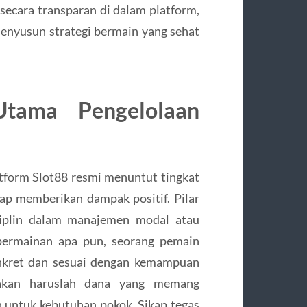
secara transparan di dalam platform,
menyusun strategi bermain yang sehat
 Utama Pengelolaan
tform Slot88 resmi menuntut tingkat
etap memberikan dampak positif. Pilar
siplin dalam manajemen modal atau
permainan apa pun, seorang pemain
nkret dan sesuai dengan kemampuan
nakan haruslah dana yang memang
n untuk kebutuhan pokok. Sikap tegas