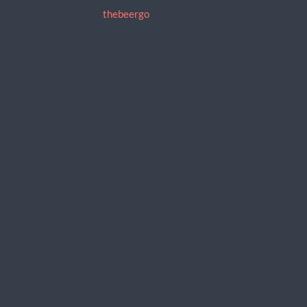
thebeergo