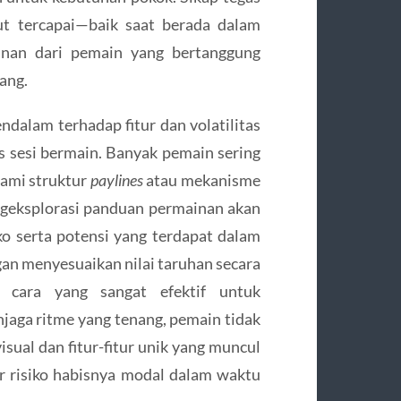
ut tercapai—baik saat berada dalam
nan dari pemain yang bertanggung
ang.
lam terhadap fitur dan volatilitas
s sesi bermain. Banyak pemain sering
hami struktur
paylines
atau mekanisme
geksplorasi panduan permainan akan
 serta potensi yang terdapat dalam
ngan menyesuaikan nilai taruhan secara
h cara yang sangat efektif untuk
aga ritme yang tenang, pemain tidak
sual dan fitur-fitur unik yang muncul
ir risiko habisnya modal dalam waktu