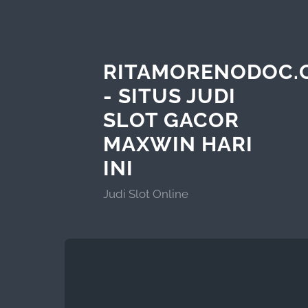
RITAMORENODOC.
- SITUS JUDI
SLOT GACOR
MAXWIN HARI
INI
Judi Slot Online