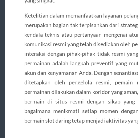
yang singkat.
Ketelitian dalam memanfaatkan layanan pelangg
merupakan bagian tak terpisahkan dari strateg
kendala teknis atau pertanyaan mengenai atu
komunikasi resmi yang telah disediakan oleh pe
interaksi dengan pihak-pihak tidak resmi ya
permainan adalah langkah preventif yang mu
akun dan kenyamanan Anda. Dengan senantias
ditetapkan oleh pengelola resmi, pemain
permainan dilakukan dalam koridor yang aman,
bermain di situs resmi dengan sikap yang
bagaimana menikmati setiap momen dengan 
bermain slot daring tetap menjadi aktivitas y