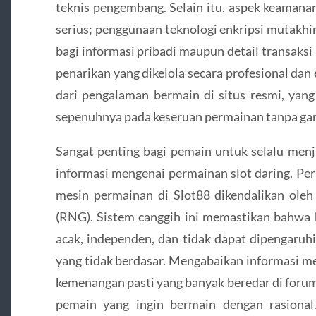
teknis pengembang. Selain itu, aspek keamana
serius; penggunaan teknologi enkripsi mutakh
bagi informasi pribadi maupun detail transaks
penarikan yang dikelola secara profesional dan 
dari pengalaman bermain di situs resmi, ya
sepenuhnya pada keseruan permainan tanpa gang
Sangat penting bagi pemain untuk selalu menja
informasi mengenai permainan slot daring. Per
mesin permainan di Slot88 dikendalikan oleh
(RNG). Sistem canggih ini memastikan bahwa h
acak, independen, dan tidak dapat dipengaruhi
yang tidak berdasar. Mengabaikan informasi men
kemenangan pasti yang banyak beredar di forum 
pemain yang ingin bermain dengan rasiona