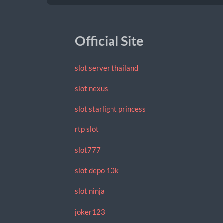
Official Site
slot server thailand
slot nexus
slot starlight princess
rtp slot
slot777
slot depo 10k
slot ninja
joker123