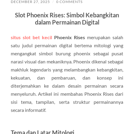
DECEMBER 27, 2025
/
0 COMMENTS
Slot Phoenix Rises: Simbol Kebangkitan
dalam Permainan Digital
situs slot bet kecil
Phoenix Rises
merupakan salah
satu judul permainan digital bertema mitologi yang
mengangkat simbol burung phoenix sebagai pusat
narasi visual dan mekaniknya. Phoenix dikenal sebagai
makhluk legendaris yang melambangkan kebangkitan,
kekuatan, dan pembaruan, dan konsep ini
diterjemahkan ke dalam desain permainan secara
menyeluruh. Artikel ini membahas Phoenix Rises dari
sisi tema, tampilan, serta struktur permainannya
secara informatif.
Tema dan Latar Mitologi