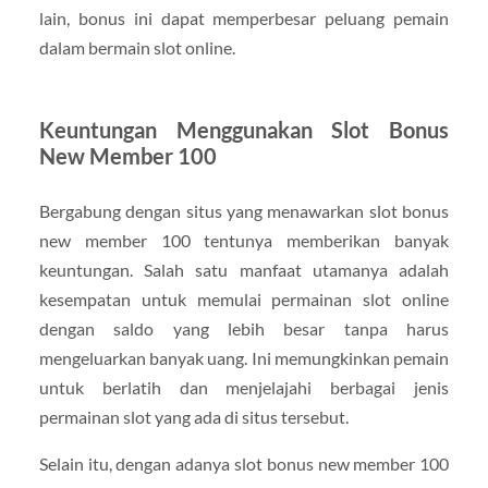
lain, bonus ini dapat memperbesar peluang pemain
dalam bermain slot online.
Keuntungan Menggunakan Slot Bonus
New Member 100
Bergabung dengan situs yang menawarkan slot bonus
new member 100 tentunya memberikan banyak
keuntungan. Salah satu manfaat utamanya adalah
kesempatan untuk memulai permainan slot online
dengan saldo yang lebih besar tanpa harus
mengeluarkan banyak uang. Ini memungkinkan pemain
untuk berlatih dan menjelajahi berbagai jenis
permainan slot yang ada di situs tersebut.
Selain itu, dengan adanya slot bonus new member 100