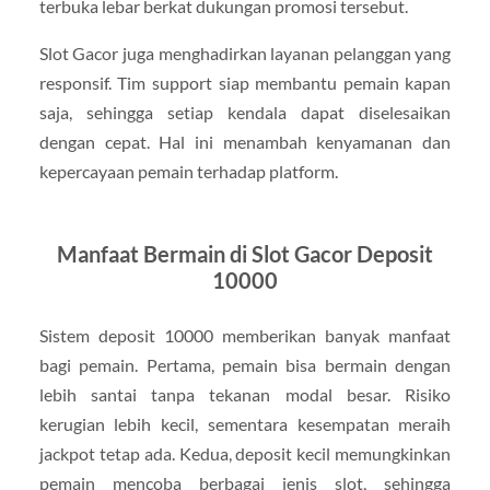
terbuka lebar berkat dukungan promosi tersebut.
Slot Gacor juga menghadirkan layanan pelanggan yang
responsif. Tim support siap membantu pemain kapan
saja, sehingga setiap kendala dapat diselesaikan
dengan cepat. Hal ini menambah kenyamanan dan
kepercayaan pemain terhadap platform.
Manfaat Bermain di Slot Gacor Deposit
10000
Sistem deposit 10000 memberikan banyak manfaat
bagi pemain. Pertama, pemain bisa bermain dengan
lebih santai tanpa tekanan modal besar. Risiko
kerugian lebih kecil, sementara kesempatan meraih
jackpot tetap ada. Kedua, deposit kecil memungkinkan
pemain mencoba berbagai jenis slot, sehingga