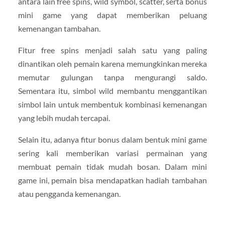
antara lain free spins, wild symbol, scatter, serta bonus
mini game yang dapat memberikan peluang
kemenangan tambahan.
Fitur free spins menjadi salah satu yang paling
dinantikan oleh pemain karena memungkinkan mereka
memutar gulungan tanpa mengurangi saldo.
Sementara itu, simbol wild membantu menggantikan
simbol lain untuk membentuk kombinasi kemenangan
yang lebih mudah tercapai.
Selain itu, adanya fitur bonus dalam bentuk mini game
sering kali memberikan variasi permainan yang
membuat pemain tidak mudah bosan. Dalam mini
game ini, pemain bisa mendapatkan hadiah tambahan
atau pengganda kemenangan.