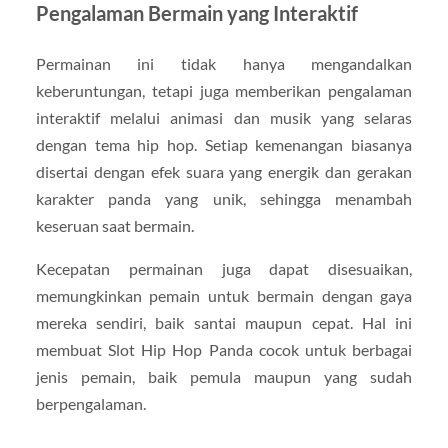
Pengalaman Bermain yang Interaktif
Permainan ini tidak hanya mengandalkan
keberuntungan, tetapi juga memberikan pengalaman
interaktif melalui animasi dan musik yang selaras
dengan tema hip hop. Setiap kemenangan biasanya
disertai dengan efek suara yang energik dan gerakan
karakter panda yang unik, sehingga menambah
keseruan saat bermain.
Kecepatan permainan juga dapat disesuaikan,
memungkinkan pemain untuk bermain dengan gaya
mereka sendiri, baik santai maupun cepat. Hal ini
membuat Slot Hip Hop Panda cocok untuk berbagai
jenis pemain, baik pemula maupun yang sudah
berpengalaman.