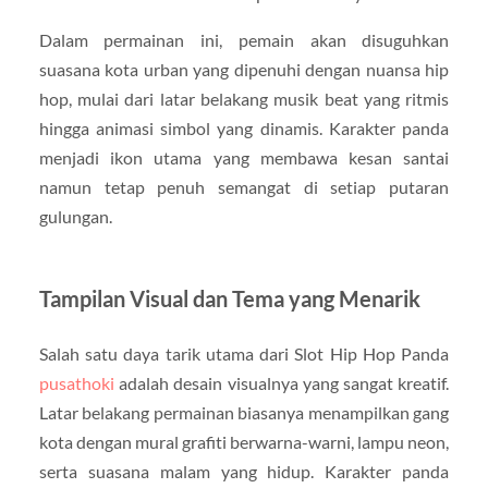
Dalam permainan ini, pemain akan disuguhkan
suasana kota urban yang dipenuhi dengan nuansa hip
hop, mulai dari latar belakang musik beat yang ritmis
hingga animasi simbol yang dinamis. Karakter panda
menjadi ikon utama yang membawa kesan santai
namun tetap penuh semangat di setiap putaran
gulungan.
Tampilan Visual dan Tema yang Menarik
Salah satu daya tarik utama dari Slot Hip Hop Panda
pusathoki
adalah desain visualnya yang sangat kreatif.
Latar belakang permainan biasanya menampilkan gang
kota dengan mural grafiti berwarna-warni, lampu neon,
serta suasana malam yang hidup. Karakter panda