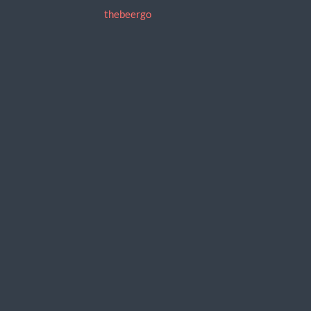
thebeergo