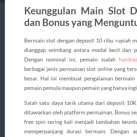
Keunggulan Main Slot 
dan Bonus yang Mengunt
Bermain slot dengan deposit 10 ribu rupiah m
dianggap seimbang antara modal kecil dan p
Dengan nominal ini, pemain sudah
hardea
berbagai jenis permainan slot online yang ter
besar. Hal ini membuat pengalaman bermain te
pemain pemula maupun pemain yang hanya ingin
Salah satu daya tarik utama dari deposit 10
ditawarkan oleh platform permainan. Bonus sep
free spin sering kali menjadi tambahan keun
memperpanjang durasi bermain. Dengan ad