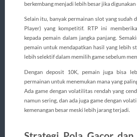
berkembang menjadi lebih besar jika digunakan 
Selain itu, banyak permainan slot yang sudah 
Player) yang kompetitif. RTP ini memberi
kepada pemain dalam jangka panjang. Semakin
pemain untuk mendapatkan hasil yang lebih st
lebih selektif dalam memilih game sebelum me
Dengan deposit 10K, pemain juga bisa leb
permainan untuk menemukan mana yang paling
Ada game dengan volatilitas rendah yang cen
namun sering, dan ada juga game dengan volati
kemenangan besar meski lebih jarang terjadi.
Strategi Pola Gacor da