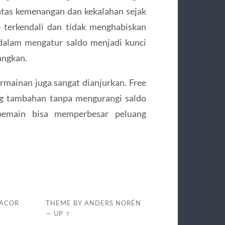
tas kemenangan dan kekalahan sejak
p terkendali dan tidak menghabiskan
 dalam mengatur saldo menjadi kunci
angkan.
rmainan juga sangat dianjurkan. Free
ng tambahan tanpa mengurangi saldo
pemain bisa memperbesar peluang
GACOR
THEME BY
ANDERS NORÉN
—
UP ↑