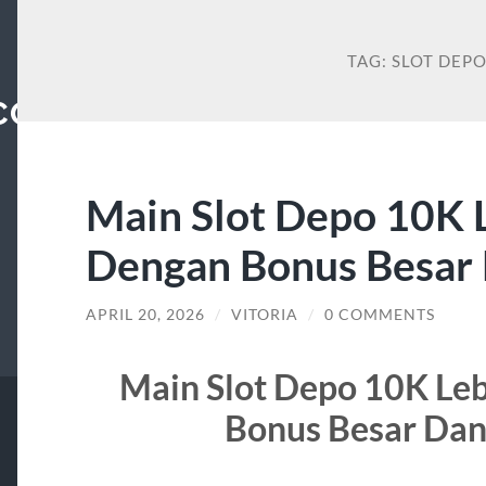
TAG:
SLOT DEPO
COM
Main Slot Depo 10K 
Dengan Bonus Besar 
APRIL 20, 2026
/
VITORIA
/
0 COMMENTS
Main Slot Depo 10K Le
Bonus Besar Dan