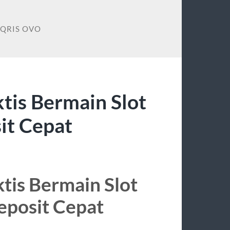
 QRIS OVO
ktis Bermain Slot
it Cepat
ktis Bermain Slot
eposit Cepat