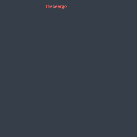
thebeergo