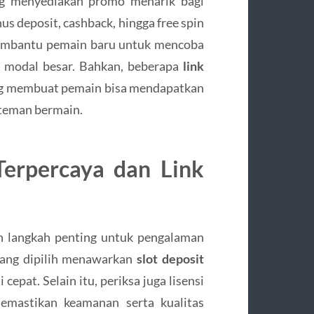
 menyediakan promo menarik bagi
 deposit, cashback, hingga free spin
membantu pemain baru untuk mencoba
n modal besar. Bahkan, beberapa
link
ng membuat pemain bisa mendapatkan
teman bermain.
Terpercaya dan Link
h langkah penting untuk pengalaman
yang dipilih menawarkan
slot deposit
cepat. Selain itu, periksa juga lisensi
emastikan keamanan serta kualitas