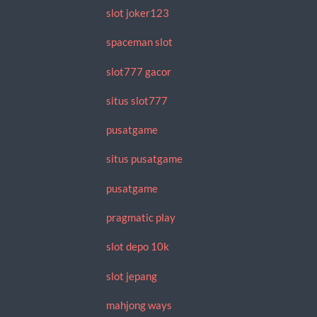
slot joker123
spaceman slot
slot777 gacor
situs slot777
pusatgame
situs pusatgame
pusatgame
pragmatic play
slot depo 10k
slot jepang
mahjong ways