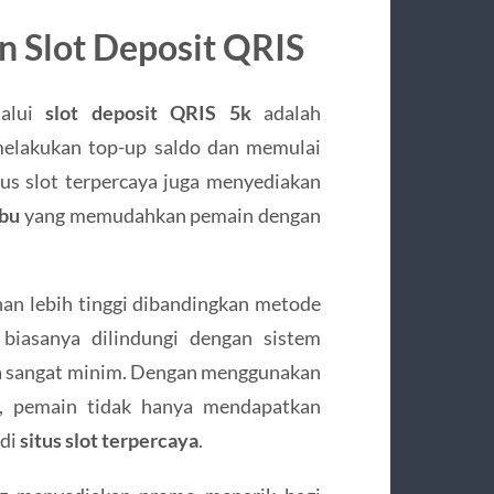
 Slot Deposit QRIS
lalui
slot deposit QRIS 5k
adalah
melakukan top-up saldo dan memulai
us slot terpercaya juga menyediakan
ibu
yang memudahkan pemain dengan
n lebih tinggi dibandingkan metode
biasanya dilindungi dengan sistem
ata sangat minim. Dengan menggunakan
, pemain tidak hanya mendapatkan
 di
situs slot terpercaya
.