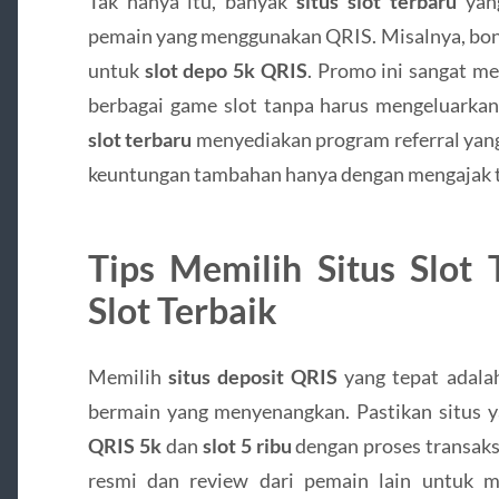
Tak hanya itu, banyak
situs slot terbaru
yang
pemain yang menggunakan QRIS. Misalnya, bonus
untuk
slot depo 5k QRIS
. Promo ini sangat 
berbagai game slot tanpa harus mengeluarka
slot terbaru
menyediakan program referral ya
keuntungan tambahan hanya dengan mengajak 
Tips Memilih Situs Slot 
Slot Terbaik
Memilih
situs deposit QRIS
yang tepat adala
bermain yang menyenangkan. Pastikan situs 
QRIS 5k
dan
slot 5 ribu
dengan proses transaksi 
resmi dan review dari pemain lain untuk m