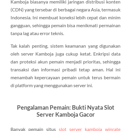
Kamboja biasanya memiliki jaringan distribusi konten
(CDN) yang tersebar di berbagai negara Asia, termasuk
Indonesia. Ini membuat koneksi lebih cepat dan minim
gangguan, sehingga pemain bisa menikmati permainan
tanpa lag atau error teknis.
Tak kalah penting, sistem keamanan yang digunakan
oleh server Kamboja juga cukup ketat. Enkripsi data
dan proteksi akun pemain menjadi prioritas, sehingga
transaksi dan informasi pribadi tetap aman. Hal ini
menambah kepercayaan pemain untuk terus bermain
di platform yang menggunakan server ini.
Pengalaman Pemain: Bukti Nyata Slot
Server Kamboja Gacor
Banyak pemain situs
slot server kamboja winrate