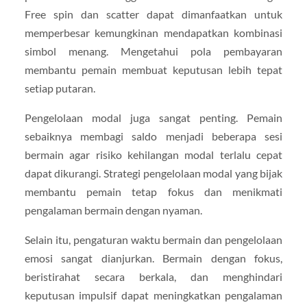
Free spin dan scatter dapat dimanfaatkan untuk
memperbesar kemungkinan mendapatkan kombinasi
simbol menang. Mengetahui pola pembayaran
membantu pemain membuat keputusan lebih tepat
setiap putaran.
Pengelolaan modal juga sangat penting. Pemain
sebaiknya membagi saldo menjadi beberapa sesi
bermain agar risiko kehilangan modal terlalu cepat
dapat dikurangi. Strategi pengelolaan modal yang bijak
membantu pemain tetap fokus dan menikmati
pengalaman bermain dengan nyaman.
Selain itu, pengaturan waktu bermain dan pengelolaan
emosi sangat dianjurkan. Bermain dengan fokus,
beristirahat secara berkala, dan menghindari
keputusan impulsif dapat meningkatkan pengalaman