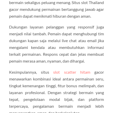
bermain sekaligus peluang menang. Situs slot Thailand
gacor mendukung permainan bertanggung jawab agar
pemain dapat menikmati hiburan dengan aman.
Dukungan layanan pelanggan yang responsif juga
menjadi nilai tambah. Pemain dapat menghubungi tim
dukungan kapan saja melalui live chat atau email jika
mengalami kendala atau membutuhkan informasi
terkait permainan. Respons cepat dan jelas membuat
pemain merasa aman, nyaman, dan dihargai.
Kesimpulannya, situs
slot scatter hitam
gacor
menawarkan kombinasi ideal antara permainan seru,
tingkat kemenangan tinggi, fitur bonus melimpah, dan
layanan profesional. Dengan strategi bermain yang
tepat, pengelolaan modal bijak, dan platform
terpercaya, pengalaman bermain menjadi lebih
menyenangkan, aman, dan berkelanjutan.