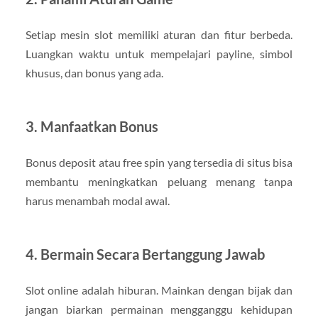
Setiap mesin slot memiliki aturan dan fitur berbeda.
Luangkan waktu untuk mempelajari payline, simbol
khusus, dan bonus yang ada.
3. Manfaatkan Bonus
Bonus deposit atau free spin yang tersedia di situs bisa
membantu meningkatkan peluang menang tanpa
harus menambah modal awal.
4. Bermain Secara Bertanggung Jawab
Slot online adalah hiburan. Mainkan dengan bijak dan
jangan biarkan permainan mengganggu kehidupan