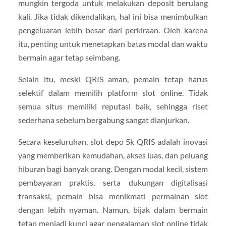
mungkin tergoda untuk melakukan deposit berulang
kali. Jika tidak dikendalikan, hal ini bisa menimbulkan
pengeluaran lebih besar dari perkiraan. Oleh karena
itu, penting untuk menetapkan batas modal dan waktu
bermain agar tetap seimbang.
Selain itu, meski QRIS aman, pemain tetap harus
selektif dalam memilih platform slot online. Tidak
semua situs memiliki reputasi baik, sehingga riset
sederhana sebelum bergabung sangat dianjurkan.
Secara keseluruhan, slot depo 5k QRIS adalah inovasi
yang memberikan kemudahan, akses luas, dan peluang
hiburan bagi banyak orang. Dengan modal kecil, sistem
pembayaran praktis, serta dukungan digitalisasi
transaksi, pemain bisa menikmati permainan slot
dengan lebih nyaman. Namun, bijak dalam bermain
tetap menjadi kunci agar pengalaman slot online tidak