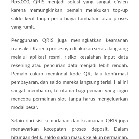
Rp5.000, QRIS menjadi solusi yang sangat efisien
karena memungkinkan pemain melakukan top-up
saldo kecil tanpa perlu biaya tambahan atau proses
yang rumit.
Penggunaan QRIS juga meningkatkan keamanan
transaksi. Karena prosesnya dilakukan secara langsung
melalui aplikasi resmi, risiko kesalahan input data
rekening atau pencurian data menjadi lebih rendah.
Pemain cukup memindai kode QR, lalu konfirmasi
pembayaran, dan saldo mereka langsung terisi. Hal ini
sangat membantu, terutama bagi pemain yang ingin
mencoba permainan slot tanpa harus mengeluarkan
modal besar.
Selain dari sisi kemudahan dan keamanan, QRIS juga
menawarkan kecepatan proses deposit. Dalam
hitungan detik, saldo sudah masuk ke akun permainan,