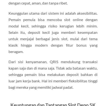
dengan cepat, aman, dan tanpa ribet.
Keunggulan utama dari sistem ini adalah aksesibilitas.
Pemain pemula bisa mencoba slot online dengan
modal kecil, sehingga risiko kerugian lebih minim.
Selain itu, deposit kecil juga memberi kesempatan
untuk menjajal berbagai jenis slot, mulai dari tema
klasik hingga modern dengan fitur bonus yang
beragam.
Dari sisi kenyamanan, QRIS mendukung transaksi
kapan saja dan di mana saja. Tidak ada batasan waktu,
sehingga pemain bisa melakukan deposit bahkan di
luar jam kerja bank. Hal ini memberi fleksibilitas tinggi
bagi mereka yang memiliki jadwal padat.
Keuntungan dan Tantangan Slot Depo 5K