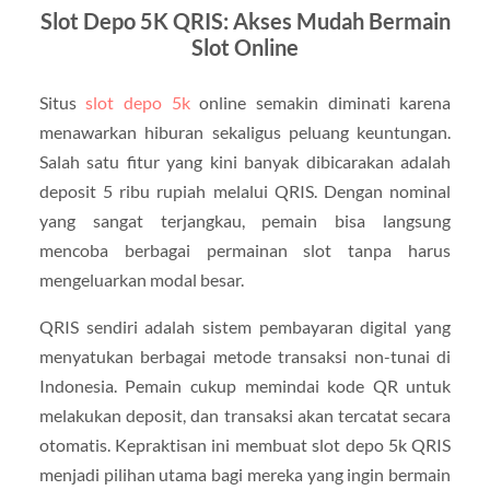
Slot Depo 5K QRIS: Akses Mudah Bermain
Slot Online
Situs
slot depo 5k
online semakin diminati karena
menawarkan hiburan sekaligus peluang keuntungan.
Salah satu fitur yang kini banyak dibicarakan adalah
deposit 5 ribu rupiah melalui QRIS. Dengan nominal
yang sangat terjangkau, pemain bisa langsung
mencoba berbagai permainan slot tanpa harus
mengeluarkan modal besar.
QRIS sendiri adalah sistem pembayaran digital yang
menyatukan berbagai metode transaksi non-tunai di
Indonesia. Pemain cukup memindai kode QR untuk
melakukan deposit, dan transaksi akan tercatat secara
otomatis. Kepraktisan ini membuat slot depo 5k QRIS
menjadi pilihan utama bagi mereka yang ingin bermain