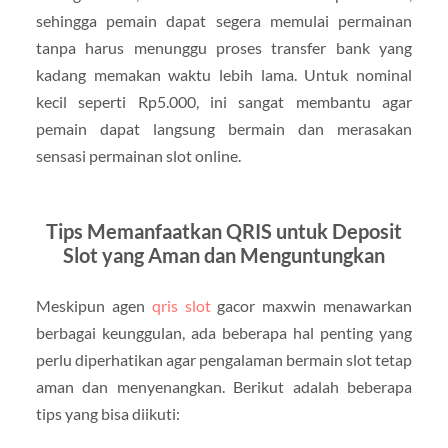
sehingga pemain dapat segera memulai permainan
tanpa harus menunggu proses transfer bank yang
kadang memakan waktu lebih lama. Untuk nominal
kecil seperti Rp5.000, ini sangat membantu agar
pemain dapat langsung bermain dan merasakan
sensasi permainan slot online.
Tips Memanfaatkan QRIS untuk Deposit
Slot yang Aman dan Menguntungkan
Meskipun agen
qris slot
gacor maxwin menawarkan
berbagai keunggulan, ada beberapa hal penting yang
perlu diperhatikan agar pengalaman bermain slot tetap
aman dan menyenangkan. Berikut adalah beberapa
tips yang bisa diikuti: