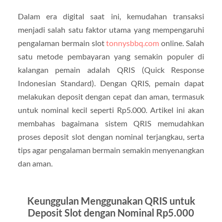
Dalam era digital saat ini, kemudahan transaksi
menjadi salah satu faktor utama yang mempengaruhi
pengalaman bermain slot
tonnysbbq.com
online. Salah
satu metode pembayaran yang semakin populer di
kalangan pemain adalah QRIS (Quick Response
Indonesian Standard). Dengan QRIS, pemain dapat
melakukan deposit dengan cepat dan aman, termasuk
untuk nominal kecil seperti Rp5.000. Artikel ini akan
membahas bagaimana sistem QRIS memudahkan
proses deposit slot dengan nominal terjangkau, serta
tips agar pengalaman bermain semakin menyenangkan
dan aman.
Keunggulan Menggunakan QRIS untuk
Deposit Slot dengan Nominal Rp5.000