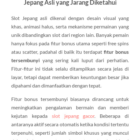
Jepang Asli yang Jarang Diketahui
Slot Jepang asli dikenal dengan desain visual yang
khas, animasi halus, serta mekanisme permainan yang
unik dibandingkan slot dari region lain. Banyak pemain
hanya fokus pada fitur bonus utama seperti free spins
atau scatter, padahal di balik itu terdapat
fitur bonus
tersembunyi
yang sering kali luput dari perhatian.
Fitur-fitur ini tidak selalu ditampilkan secara jelas di
layar, tetapi dapat memberikan keuntungan besar jika
dipahami dan dimanfaatkan dengan tepat.
Fitur bonus tersembunyi biasanya dirancang untuk
meningkatkan pengalaman bermain dan memberi
kejutan kepada
slot jepang gacor
. Beberapa di
antaranya aktif secara otomatis ketika kondisi tertentu
terpenuhi, seperti jumlah simbol khusus yang muncul