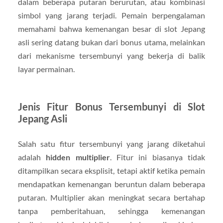
dalam beberapa putaran berurutan, atau kombinasi
simbol yang jarang terjadi. Pemain berpengalaman
memahami bahwa kemenangan besar di slot Jepang
asli sering datang bukan dari bonus utama, melainkan
dari mekanisme tersembunyi yang bekerja di balik
layar permainan.
Jenis Fitur Bonus Tersembunyi di Slot
Jepang Asli
Salah satu fitur tersembunyi yang jarang diketahui
adalah
hidden multiplier
. Fitur ini biasanya tidak
ditampilkan secara eksplisit, tetapi aktif ketika pemain
mendapatkan kemenangan beruntun dalam beberapa
putaran. Multiplier akan meningkat secara bertahap
tanpa pemberitahuan, sehingga kemenangan