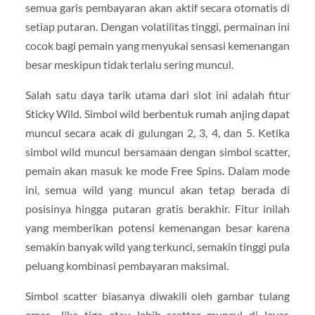
semua garis pembayaran akan aktif secara otomatis di
setiap putaran. Dengan volatilitas tinggi, permainan ini
cocok bagi pemain yang menyukai sensasi kemenangan
besar meskipun tidak terlalu sering muncul.
Salah satu daya tarik utama dari slot ini adalah fitur
Sticky Wild. Simbol wild berbentuk rumah anjing dapat
muncul secara acak di gulungan 2, 3, 4, dan 5. Ketika
simbol wild muncul bersamaan dengan simbol scatter,
pemain akan masuk ke mode Free Spins. Dalam mode
ini, semua wild yang muncul akan tetap berada di
posisinya hingga putaran gratis berakhir. Fitur inilah
yang memberikan potensi kemenangan besar karena
semakin banyak wild yang terkunci, semakin tinggi pula
peluang kombinasi pembayaran maksimal.
Simbol scatter biasanya diwakili oleh gambar tulang
emas. Jika tiga atau lebih scatter muncul di layar,