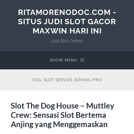
RITAMORENODOC.COM -
SITUS JUDI SLOT GACOR
MAXWIN HARI INI
Judi Slot Online
SHOW MENU
TAG:
SLOT SERVER JEPANG PRO
Slot The Dog House – Muttley
Crew: Sensasi Slot Bertema
Anjing yang Menggemaskan