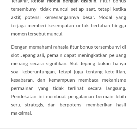
Terakhir,
kelola modal dengan disiplin
. Fitur bonus
tersembunyi tidak muncul setiap saat, tetapi ketika
aktif, potensi kemenangannya besar. Modal yang
terjaga memberi kesempatan untuk bertahan hingga
momen tersebut muncul.
Dengan memahami rahasia fitur bonus tersembunyi di
slot Jepang asli, pemain dapat meningkatkan peluang
menang secara signifikan. Slot Jepang bukan hanya
soal keberuntungan, tetapi juga tentang ketelitian,
kesabaran, dan kemampuan membaca mekanisme
permainan yang tidak terlihat secara langsung.
Pendekatan ini membuat pengalaman bermain lebih
seru, strategis, dan berpotensi memberikan hasil
maksimal.