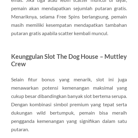
pemain akan mendapatkan sejumlah putaran gratis.
Menariknya, selama Free Spins berlangsung, pemain
masih memiliki kesempatan mendapatkan tambahan
putaran gratis apabila scatter kembali muncul.
Keunggulan Slot The Dog House – Muttley
Crew
Selain fitur bonus yang menarik, slot ini juga
menawarkan potensi kemenangan maksimal yang
cukup besar dibandingkan banyak slot bertema serupa.
Dengan kombinasi simbol premium yang tepat serta
dukungan wild bertumpuk, pemain bisa meraih
pengganda kemenangan yang signifikan dalam satu
putaran.