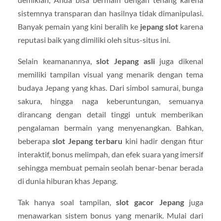
sistemnya transparan dan hasilnya tidak dimanipulasi.
Banyak pemain yang kini beralih ke
jepang slot
karena
reputasi baik yang dimiliki oleh situs-situs ini.
Selain keamanannya,
slot Jepang asli
juga dikenal
memiliki tampilan visual yang menarik dengan tema
budaya Jepang yang khas. Dari simbol samurai, bunga
sakura, hingga naga keberuntungan, semuanya
dirancang dengan detail tinggi untuk memberikan
pengalaman bermain yang menyenangkan. Bahkan,
beberapa
slot Jepang terbaru
kini hadir dengan fitur
interaktif, bonus melimpah, dan efek suara yang imersif
sehingga membuat pemain seolah benar-benar berada
di dunia hiburan khas Jepang.
Tak hanya soal tampilan,
slot gacor Jepang
juga
menawarkan sistem bonus yang menarik. Mulai dari