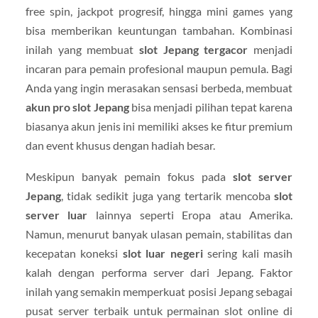
free spin, jackpot progresif, hingga mini games yang
bisa memberikan keuntungan tambahan. Kombinasi
inilah yang membuat
slot Jepang tergacor
menjadi
incaran para pemain profesional maupun pemula. Bagi
Anda yang ingin merasakan sensasi berbeda, membuat
akun pro slot Jepang
bisa menjadi pilihan tepat karena
biasanya akun jenis ini memiliki akses ke fitur premium
dan event khusus dengan hadiah besar.
Meskipun banyak pemain fokus pada
slot server
Jepang
, tidak sedikit juga yang tertarik mencoba
slot
server luar
lainnya seperti Eropa atau Amerika.
Namun, menurut banyak ulasan pemain, stabilitas dan
kecepatan koneksi
slot luar negeri
sering kali masih
kalah dengan performa server dari Jepang. Faktor
inilah yang semakin memperkuat posisi Jepang sebagai
pusat server terbaik untuk permainan slot online di