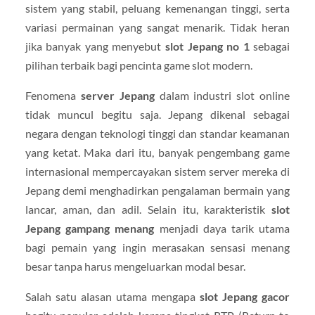
sistem yang stabil, peluang kemenangan tinggi, serta
variasi permainan yang sangat menarik. Tidak heran
jika banyak yang menyebut
slot Jepang no 1
sebagai
pilihan terbaik bagi pencinta game slot modern.
Fenomena
server Jepang
dalam industri slot online
tidak muncul begitu saja. Jepang dikenal sebagai
negara dengan teknologi tinggi dan standar keamanan
yang ketat. Maka dari itu, banyak pengembang game
internasional mempercayakan sistem server mereka di
Jepang demi menghadirkan pengalaman bermain yang
lancar, aman, dan adil. Selain itu, karakteristik
slot
Jepang gampang menang
menjadi daya tarik utama
bagi pemain yang ingin merasakan sensasi menang
besar tanpa harus mengeluarkan modal besar.
Salah satu alasan utama mengapa
slot Jepang gacor