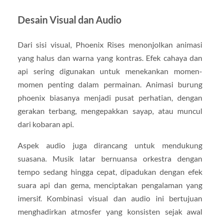
Desain Visual dan Audio
Dari sisi visual, Phoenix Rises menonjolkan animasi
yang halus dan warna yang kontras. Efek cahaya dan
api sering digunakan untuk menekankan momen-
momen penting dalam permainan. Animasi burung
phoenix biasanya menjadi pusat perhatian, dengan
gerakan terbang, mengepakkan sayap, atau muncul
dari kobaran api.
Aspek audio juga dirancang untuk mendukung
suasana. Musik latar bernuansa orkestra dengan
tempo sedang hingga cepat, dipadukan dengan efek
suara api dan gema, menciptakan pengalaman yang
imersif. Kombinasi visual dan audio ini bertujuan
menghadirkan atmosfer yang konsisten sejak awal