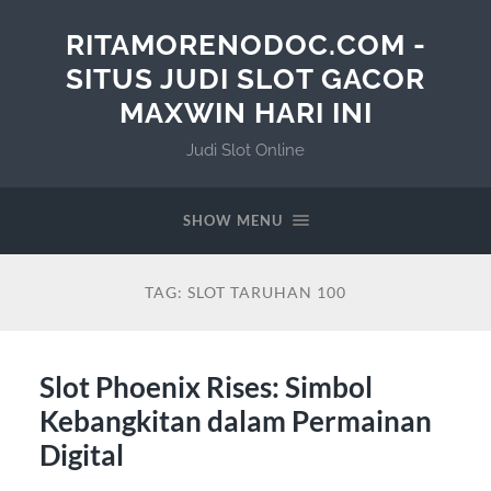
RITAMORENODOC.COM -
SITUS JUDI SLOT GACOR
MAXWIN HARI INI
Judi Slot Online
SHOW MENU
TAG:
SLOT TARUHAN 100
Slot Phoenix Rises: Simbol
Kebangkitan dalam Permainan
Digital