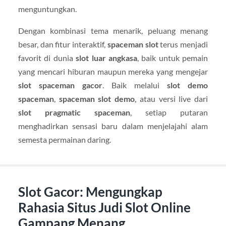
menguntungkan.
Dengan kombinasi tema menarik, peluang menang
besar, dan fitur interaktif,
spaceman slot
terus menjadi
favorit di dunia
slot luar angkasa
, baik untuk pemain
yang mencari hiburan maupun mereka yang mengejar
slot spaceman gacor
. Baik melalui
slot demo
spaceman
,
spaceman slot demo
, atau versi live dari
slot pragmatic spaceman
, setiap putaran
menghadirkan sensasi baru dalam menjelajahi alam
semesta permainan daring.
Slot Gacor: Mengungkap
Rahasia Situs Judi Slot Online
Gampang Menang