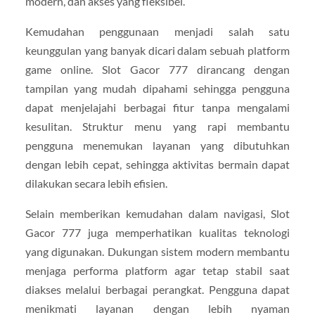
modern, dan akses yang fleksibel.
Kemudahan penggunaan menjadi salah satu
keunggulan yang banyak dicari dalam sebuah platform
game online. Slot Gacor 777 dirancang dengan
tampilan yang mudah dipahami sehingga pengguna
dapat menjelajahi berbagai fitur tanpa mengalami
kesulitan. Struktur menu yang rapi membantu
pengguna menemukan layanan yang dibutuhkan
dengan lebih cepat, sehingga aktivitas bermain dapat
dilakukan secara lebih efisien.
Selain memberikan kemudahan dalam navigasi, Slot
Gacor 777 juga memperhatikan kualitas teknologi
yang digunakan. Dukungan sistem modern membantu
menjaga performa platform agar tetap stabil saat
diakses melalui berbagai perangkat. Pengguna dapat
menikmati layanan dengan lebih nyaman