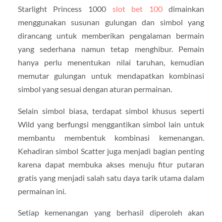
Starlight Princess 1000
slot bet 100
dimainkan
menggunakan susunan gulungan dan simbol yang
dirancang untuk memberikan pengalaman bermain
yang sederhana namun tetap menghibur. Pemain
hanya perlu menentukan nilai taruhan, kemudian
memutar gulungan untuk mendapatkan kombinasi
simbol yang sesuai dengan aturan permainan.
Selain simbol biasa, terdapat simbol khusus seperti
Wild yang berfungsi menggantikan simbol lain untuk
membantu membentuk kombinasi kemenangan.
Kehadiran simbol Scatter juga menjadi bagian penting
karena dapat membuka akses menuju fitur putaran
gratis yang menjadi salah satu daya tarik utama dalam
permainan ini.
Setiap kemenangan yang berhasil diperoleh akan