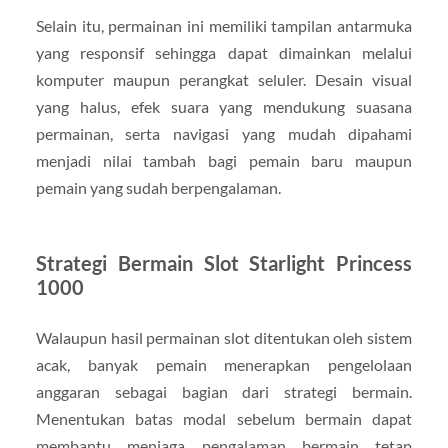
Selain itu, permainan ini memiliki tampilan antarmuka
yang responsif sehingga dapat dimainkan melalui
komputer maupun perangkat seluler. Desain visual
yang halus, efek suara yang mendukung suasana
permainan, serta navigasi yang mudah dipahami
menjadi nilai tambah bagi pemain baru maupun
pemain yang sudah berpengalaman.
Strategi Bermain Slot Starlight Princess
1000
Walaupun hasil permainan slot ditentukan oleh sistem
acak, banyak pemain menerapkan pengelolaan
anggaran sebagai bagian dari strategi bermain.
Menentukan batas modal sebelum bermain dapat
membantu menjaga pengalaman bermain tetap