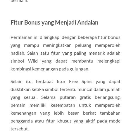
bermain.
Fitur Bonus yang Menjadi Andalan
Permainan ini dilengkapi dengan beberapa fitur bonus
yang mampu meningkatkan peluang memperoleh
hadiah. Salah satu fitur yang paling menarik adalah
simbol Wild yang dapat membantu melengkapi
kombinasi kemenangan pada gulungan.
Selain itu, terdapat fitur Free Spins yang dapat
diaktifkan ketika simbol tertentu muncul dalam jumlah
yang sesuai. Selama putaran gratis berlangsung,
pemain memiliki kesempatan untuk memperoleh
kemenangan yang lebih besar berkat tambahan
pengganda atau fitur khusus yang aktif pada mode
tersebut.