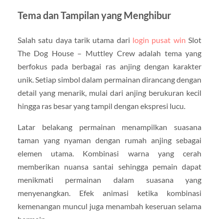
Tema dan Tampilan yang Menghibur
Salah satu daya tarik utama dari
login pusat win
Slot
The Dog House – Muttley Crew adalah tema yang
berfokus pada berbagai ras anjing dengan karakter
unik. Setiap simbol dalam permainan dirancang dengan
detail yang menarik, mulai dari anjing berukuran kecil
hingga ras besar yang tampil dengan ekspresi lucu.
Latar belakang permainan menampilkan suasana
taman yang nyaman dengan rumah anjing sebagai
elemen utama. Kombinasi warna yang cerah
memberikan nuansa santai sehingga pemain dapat
menikmati permainan dalam suasana yang
menyenangkan. Efek animasi ketika kombinasi
kemenangan muncul juga menambah keseruan selama