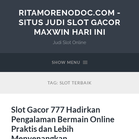
RITAMORENODOC.COM -
SITUS JUDI SLOT GACOR
MAXWIN HARI INI
Judi Slot Online
SHOW MENU
TAG:
SLOT TERBAIK
Slot Gacor 777 Hadirkan
Pengalaman Bermain Online
Praktis dan Lebih
Menyenangkan