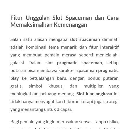
Fitur Unggulan Slot Spaceman dan Cara
Memaksimalkan Kemenangan
Salah satu alasan mengapa
slot spaceman
diminati
adalah kombinasi tema menarik dan fitur interaktif
yang membuat pemain merasa seperti menjelajahi
galaksi. Dalam
slot pragmatic spaceman
, setiap
putaran bisa membawa karakter
spaceman pragmatic
play
ke petualangan baru, dengan bonus putaran
gratis, simbol khusus, dan multiplier yang
meningkatkan peluang menang.
Slot luar angkasa
ini
tidak hanya menyuguhkan hiburan, tetapi juga strategi
yang menantang untuk dicapai.
Bagi pemain yang ingin merasakan sensasi tanpa risiko,