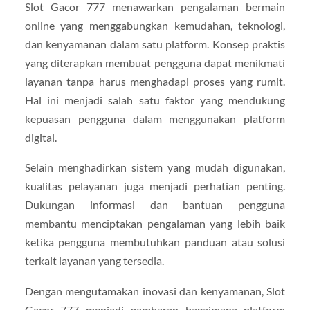
Slot Gacor 777 menawarkan pengalaman bermain
online yang menggabungkan kemudahan, teknologi,
dan kenyamanan dalam satu platform. Konsep praktis
yang diterapkan membuat pengguna dapat menikmati
layanan tanpa harus menghadapi proses yang rumit.
Hal ini menjadi salah satu faktor yang mendukung
kepuasan pengguna dalam menggunakan platform
digital.
Selain menghadirkan sistem yang mudah digunakan,
kualitas pelayanan juga menjadi perhatian penting.
Dukungan informasi dan bantuan pengguna
membantu menciptakan pengalaman yang lebih baik
ketika pengguna membutuhkan panduan atau solusi
terkait layanan yang tersedia.
Dengan mengutamakan inovasi dan kenyamanan, Slot
Gacor 777 menjadi gambaran bagaimana platform