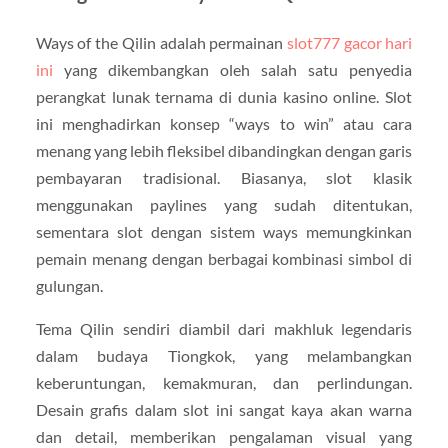
Ways of the Qilin adalah permainan
slot777 gacor hari
ini
yang dikembangkan oleh salah satu penyedia
perangkat lunak ternama di dunia kasino online. Slot
ini menghadirkan konsep “ways to win” atau cara
menang yang lebih fleksibel dibandingkan dengan garis
pembayaran tradisional. Biasanya, slot klasik
menggunakan paylines yang sudah ditentukan,
sementara slot dengan sistem ways memungkinkan
pemain menang dengan berbagai kombinasi simbol di
gulungan.
Tema Qilin sendiri diambil dari makhluk legendaris
dalam budaya Tiongkok, yang melambangkan
keberuntungan, kemakmuran, dan perlindungan.
Desain grafis dalam slot ini sangat kaya akan warna
dan detail, memberikan pengalaman visual yang