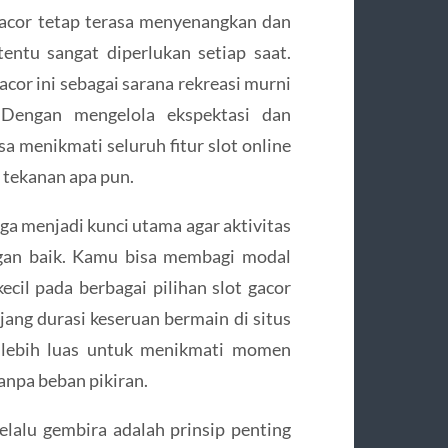
acor tetap terasa menyenangkan dan
tentu sangat diperlukan setiap saat.
acor ini sebagai sarana rekreasi murni
. Dengan mengelola ekspektasi dan
a menikmati seluruh fitur slot online
a tekanan apa pun.
ga menjadi kunci utama agar aktivitas
ngan baik. Kamu bisa membagi modal
ecil pada berbagai pilihan slot gacor
jang durasi keseruan bermain di situs
g lebih luas untuk menikmati momen
anpa beban pikiran.
selalu gembira adalah prinsip penting