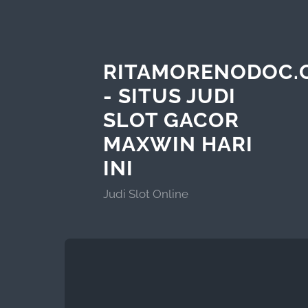
RITAMORENODOC.
- SITUS JUDI
SLOT GACOR
MAXWIN HARI
INI
Judi Slot Online