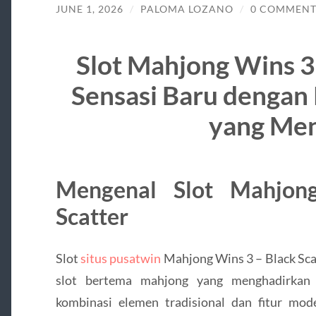
JUNE 1, 2026
/
PALOMA LOZANO
/
0 COMMENT
Slot Mahjong Wins 3 
Sensasi Baru dengan
yang Men
Mengenal Slot Mahjon
Scatter
Slot
situs pusatwin
Mahjong Wins 3 – Black Sca
slot bertema mahjong yang menghadirkan
kombinasi elemen tradisional dan fitur mod