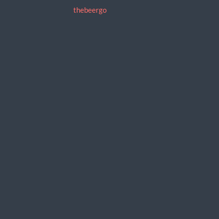
thebeergo