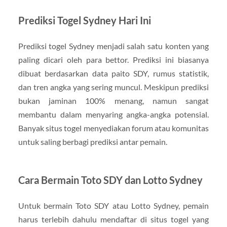
Prediksi Togel Sydney Hari Ini
Prediksi togel Sydney menjadi salah satu konten yang
paling dicari oleh para bettor. Prediksi ini biasanya
dibuat berdasarkan data paito SDY, rumus statistik,
dan tren angka yang sering muncul. Meskipun prediksi
bukan jaminan 100% menang, namun sangat
membantu dalam menyaring angka-angka potensial.
Banyak situs togel menyediakan forum atau komunitas
untuk saling berbagi prediksi antar pemain.
Cara Bermain Toto SDY dan Lotto Sydney
Untuk bermain Toto SDY atau Lotto Sydney, pemain
harus terlebih dahulu mendaftar di situs togel yang