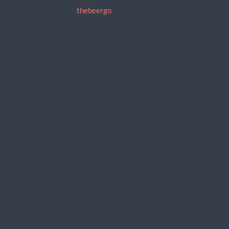
thebeergo