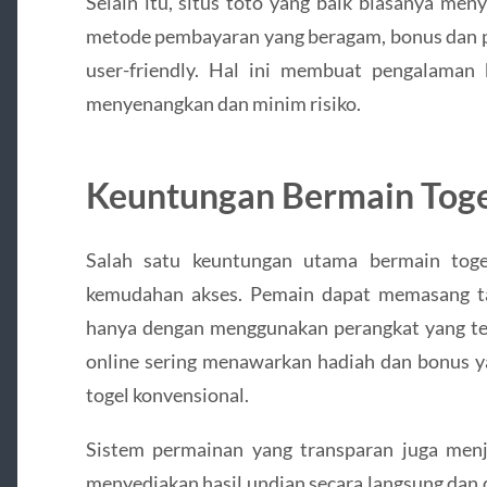
Selain itu, situs toto yang baik biasanya me
metode pembayaran yang beragam, bonus dan p
user-friendly. Hal ini membuat pengalaman 
menyenangkan dan minim risiko.
Keuntungan Bermain Toge
Salah satu keuntungan utama bermain toge
kemudahan akses. Pemain dapat memasang ta
hanya dengan menggunakan perangkat yang terh
online sering menawarkan hadiah dan bonus y
togel konvensional.
Sistem permainan yang transparan juga menja
menyediakan hasil undian secara langsung dan d