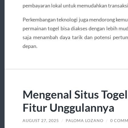
pembayaran lokal untuk memudahkan transaksi
Perkembangan teknologi juga mendorong kemun
permainan togel bisa diakses dengan lebih mud
saja menambah daya tarik dan potensi pertum
depan.
Mengenal Situs Togel
Fitur Unggulannya
AUGUST 27, 2025
/
PALOMA LOZANO
/
0 COMM