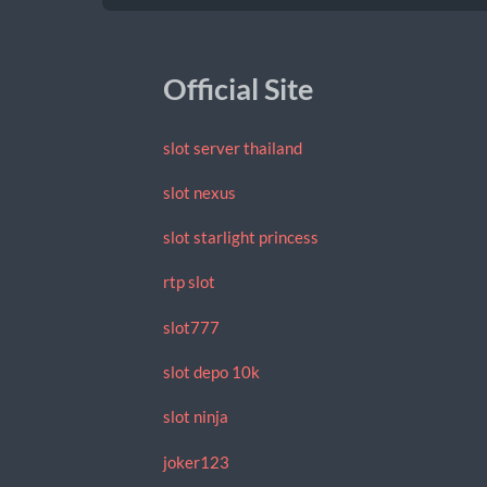
Official Site
slot server thailand
slot nexus
slot starlight princess
rtp slot
slot777
slot depo 10k
slot ninja
joker123