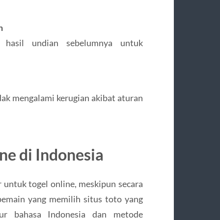
n
a hasil undian sebelumnya untuk
dak mengalami kerugian akibat aturan
e di Indonesia
 untuk togel online, meskipun secara
pemain yang memilih situs toto yang
itur bahasa Indonesia dan metode