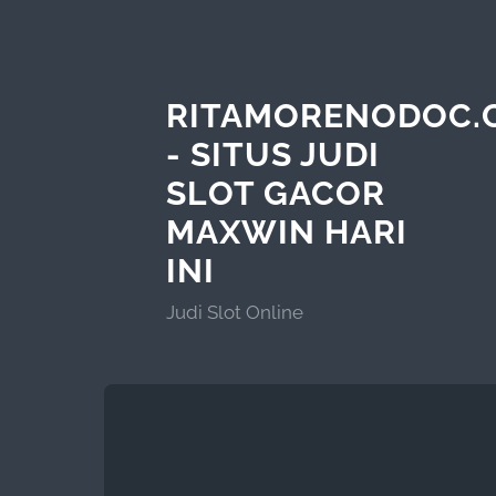
RITAMORENODOC.
- SITUS JUDI
SLOT GACOR
MAXWIN HARI
INI
Judi Slot Online