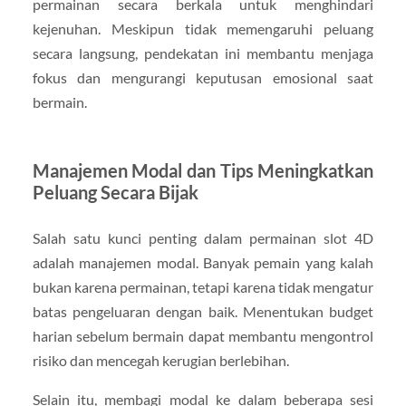
permainan secara berkala untuk menghindari
kejenuhan. Meskipun tidak memengaruhi peluang
secara langsung, pendekatan ini membantu menjaga
fokus dan mengurangi keputusan emosional saat
bermain.
Manajemen Modal dan Tips Meningkatkan
Peluang Secara Bijak
Salah satu kunci penting dalam permainan slot 4D
adalah manajemen modal. Banyak pemain yang kalah
bukan karena permainan, tetapi karena tidak mengatur
batas pengeluaran dengan baik. Menentukan budget
harian sebelum bermain dapat membantu mengontrol
risiko dan mencegah kerugian berlebihan.
Selain itu, membagi modal ke dalam beberapa sesi