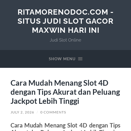
RITAMORENODOC.COM -
SITUS JUDI SLOT GACOR
MAXWIN HARI INI
Judi Slot Online
SHOW MENU
Cara Mudah Menang Slot 4D
dengan Tips Akurat dan Peluang
Jackpot Lebih Tinggi
JULY 2, 2026
/
0 COMMENTS
Cara Mudah Menang Slot 4D dengan Tips