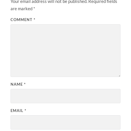
Your email address will not be published.
Required fields
are marked
*
COMMENT
*
NAME
*
EMAIL
*