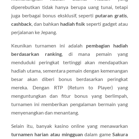
diperebutkan tidak hanya berupa uang tunai, tetapi
juga berbagai bonus eksklusif, seperti
putaran gratis
,
cashback
, dan bahkan
hadiah fisik
seperti gadget atau
perjalanan ke Jepang.
Keunikan turnamen ini adalah
pembagian hadiah
berdasarkan ranking
, di mana pemain yang
menduduki peringkat tertinggi akan mendapatkan
hadiah utama, sementara pemain dengan kemenangan
besar akan diberi bonus berdasarkan peringkat
mereka. Dengan RTP (Return to Player) yang
menguntungkan dan fitur bonus yang berlimpah,
turnamen ini memberikan pengalaman bermain yang
menyenangkan dan menantang.
Selain itu, banyak kasino online yang menawarkan
turnamen harian atau mingguan
dalam game
Sakura