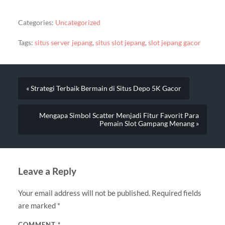
Categories:
Uncategorized
Tags:
situs server jepang
,
situs slot jepang
,
slot jepang gacor
« Strategi Terbaik Bermain di Situs Depo 5K Gacor
Mengapa Simbol Scatter Menjadi Fitur Favorit Para
Pemain Slot Gampang Menang »
Leave a Reply
Your email address will not be published.
Required fields
are marked
*
COMMENT
*