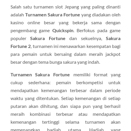
Salah satu turnamen slot Jepang yang paling dinanti
adalah
Turnamen Sakura Fortune
yang diadakan oleh
kasino online besar yang bekerja sama dengan
pengembang game
Quickspin
. Berfokus pada game
populer
Sakura Fortune
dan sekuelnya,
Sakura
Fortune 2
, turnamen ini menawarkan kesempatan bagi
para pemain untuk bersaing dalam meraih jackpot
besar dengan tema bunga sakura yang indah.
Turnamen Sakura Fortune
memiliki format yang
cukup sederhana: pemain berkompetisi untuk
mendapatkan kemenangan terbesar dalam periode
waktu yang ditentukan. Setiap kemenangan di setiap
putaran akan dihitung, dan siapa pun yang berhasil
meraih kombinasi terbesar atau mendapatkan
kemenangan tertinggi selama turnamen akan
memenangkan hadiah utama. Hadiah yang