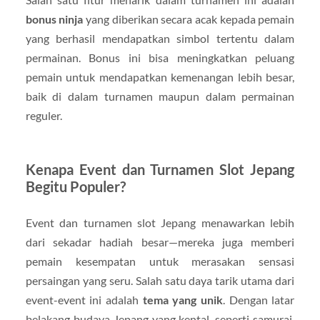
bonus ninja
yang diberikan secara acak kepada pemain
yang berhasil mendapatkan simbol tertentu dalam
permainan. Bonus ini bisa meningkatkan peluang
pemain untuk mendapatkan kemenangan lebih besar,
baik di dalam turnamen maupun dalam permainan
reguler.
Kenapa Event dan Turnamen Slot Jepang
Begitu Populer?
Event dan turnamen slot Jepang menawarkan lebih
dari sekadar hadiah besar—mereka juga memberi
pemain kesempatan untuk merasakan sensasi
persaingan yang seru. Salah satu daya tarik utama dari
event-event ini adalah
tema yang unik
. Dengan latar
belakang budaya Jepang yang kental, seperti samurai,