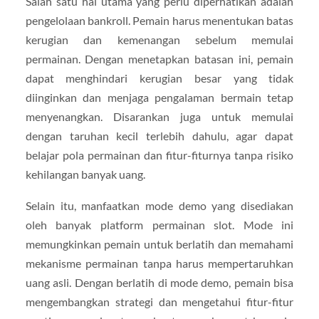
Salah satu hal utama yang perlu diperhatikan adalah
pengelolaan bankroll. Pemain harus menentukan batas
kerugian dan kemenangan sebelum memulai
permainan. Dengan menetapkan batasan ini, pemain
dapat menghindari kerugian besar yang tidak
diinginkan dan menjaga pengalaman bermain tetap
menyenangkan. Disarankan juga untuk memulai
dengan taruhan kecil terlebih dahulu, agar dapat
belajar pola permainan dan fitur-fiturnya tanpa risiko
kehilangan banyak uang.
Selain itu, manfaatkan mode demo yang disediakan
oleh banyak platform permainan slot. Mode ini
memungkinkan pemain untuk berlatih dan memahami
mekanisme permainan tanpa harus mempertaruhkan
uang asli. Dengan berlatih di mode demo, pemain bisa
mengembangkan strategi dan mengetahui fitur-fitur