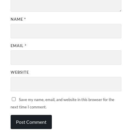
NAME
*
EMAIL
*
WEBSITE
Save my name, email, and website in this browser for the
next time I comment.