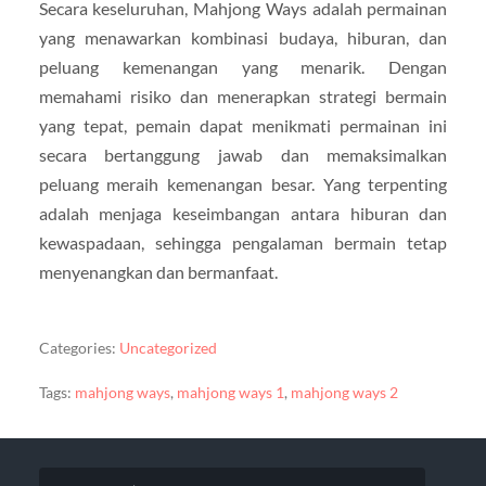
Secara keseluruhan, Mahjong Ways adalah permainan
yang menawarkan kombinasi budaya, hiburan, dan
peluang kemenangan yang menarik. Dengan
memahami risiko dan menerapkan strategi bermain
yang tepat, pemain dapat menikmati permainan ini
secara bertanggung jawab dan memaksimalkan
peluang meraih kemenangan besar. Yang terpenting
adalah menjaga keseimbangan antara hiburan dan
kewaspadaan, sehingga pengalaman bermain tetap
menyenangkan dan bermanfaat.
Categories:
Uncategorized
Tags:
mahjong ways
,
mahjong ways 1
,
mahjong ways 2