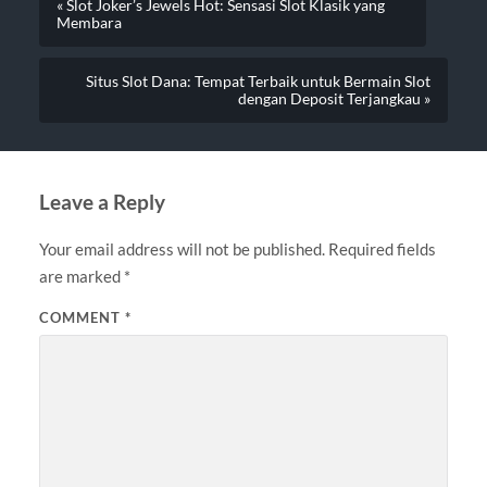
« Slot Joker’s Jewels Hot: Sensasi Slot Klasik yang
Membara
Situs Slot Dana: Tempat Terbaik untuk Bermain Slot
dengan Deposit Terjangkau »
Leave a Reply
Your email address will not be published.
Required fields
are marked
*
COMMENT
*