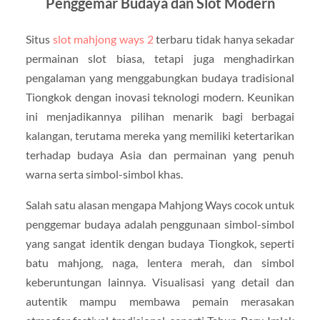
Penggemar Budaya dan Slot Modern
Situs
slot mahjong ways 2
terbaru tidak hanya sekadar
permainan slot biasa, tetapi juga menghadirkan
pengalaman yang menggabungkan budaya tradisional
Tiongkok dengan inovasi teknologi modern. Keunikan
ini menjadikannya pilihan menarik bagi berbagai
kalangan, terutama mereka yang memiliki ketertarikan
terhadap budaya Asia dan permainan yang penuh
warna serta simbol-simbol khas.
Salah satu alasan mengapa Mahjong Ways cocok untuk
penggemar budaya adalah penggunaan simbol-simbol
yang sangat identik dengan budaya Tiongkok, seperti
batu mahjong, naga, lentera merah, dan simbol
keberuntungan lainnya. Visualisasi yang detail dan
autentik mampu membawa pemain merasakan