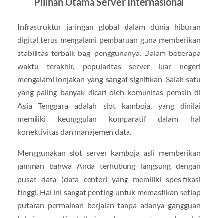
Pilihan Utama Server Internasional
Infrastruktur jaringan global dalam dunia hiburan
digital terus mengalami pembaruan guna memberikan
stabilitas terbaik bagi penggunanya. Dalam beberapa
waktu terakhir, popularitas server luar negeri
mengalami lonjakan yang sangat signifikan. Salah satu
yang paling banyak dicari oleh komunitas pemain di
Asia Tenggara adalah slot kamboja, yang dinilai
memiliki keunggulan komparatif dalam hal
konektivitas dan manajemen data.
Menggunakan slot server kamboja asli memberikan
jaminan bahwa Anda terhubung langsung dengan
pusat data (data center) yang memiliki spesifikasi
tinggi. Hal ini sangat penting untuk memastikan setiap
putaran permainan berjalan tanpa adanya gangguan