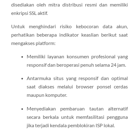
disediakan oleh mitra distribusi resmi dan memiliki
enkripsi SSL aktif.
Untuk menghindari risiko kebocoran data akun,
perhatikan beberapa indikator keaslian berikut saat
mengakses platform:
Memiliki layanan konsumen profesional yang
responsif dan beroperasi penuh selama 24 jam.
Antarmuka situs yang responsif dan optimal
saat diakses melalui browser ponsel cerdas
maupun komputer.
Menyediakan pembaruan tautan alternatif
secara berkala untuk memfasilitasi pengguna
jika terjadi kendala pemblokiran ISP lokal.