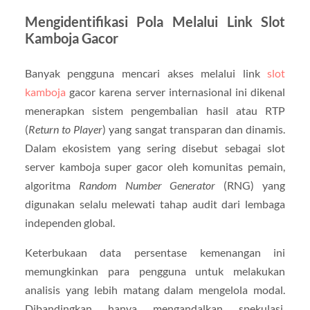
Mengidentifikasi Pola Melalui Link Slot
Kamboja Gacor
Banyak pengguna mencari akses melalui link
slot
kamboja
gacor karena server internasional ini dikenal
menerapkan sistem pengembalian hasil atau RTP
(
Return to Player
) yang sangat transparan dan dinamis.
Dalam ekosistem yang sering disebut sebagai slot
server kamboja super gacor oleh komunitas pemain,
algoritma
Random Number Generator
(RNG) yang
digunakan selalu melewati tahap audit dari lembaga
independen global.
Keterbukaan data persentase kemenangan ini
memungkinkan para pengguna untuk melakukan
analisis yang lebih matang dalam mengelola modal.
Dibandingkan hanya mengandalkan spekulasi,