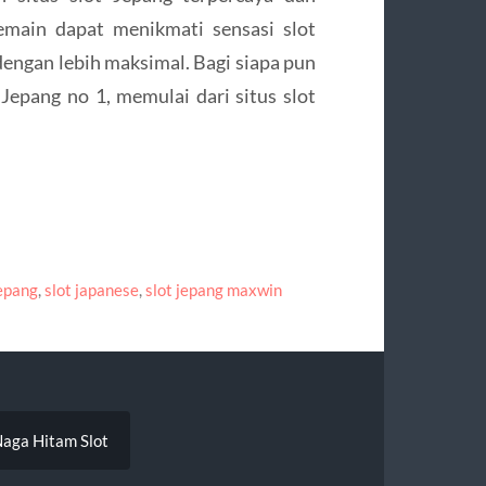
emain dapat menikmati sensasi slot
engan lebih maksimal. Bagi siapa pun
Jepang no 1, memulai dari situs slot
jepang
,
slot japanese
,
slot jepang maxwin
Naga Hitam Slot