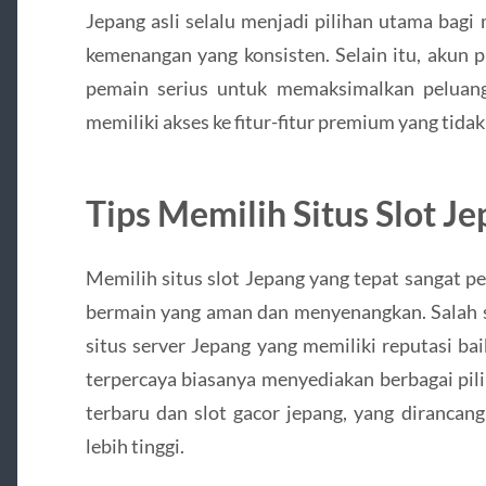
Jepang asli selalu menjadi pilihan utama bagi
kemenangan yang konsisten. Selain itu, akun p
pemain serius untuk memaksimalkan peluang
memiliki akses ke fitur-fitur premium yang tidak 
Tips Memilih Situs Slot J
Memilih situs slot Jepang yang tepat sangat 
bermain yang aman dan menyenangkan. Salah s
situs server Jepang yang memiliki reputasi bai
terpercaya biasanya menyediakan berbagai pil
terbaru dan slot gacor jepang, yang diranca
lebih tinggi.