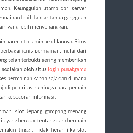
man. Keunggulan utama dari server
rmainan lebih lancar tanpa gangguan
ain yang lebih menyenangkan.
in karena terjamin keadilannya. Situs
erbagai jenis permainan, mulai dari
yang telah terbukti sering memberikan
disediakan oleh situs
login pusatgame
s permainan kapan saja dan di mana
jadi prioritas, sehingga para pemain
an kebocoran informasi.
aman, slot Jepang gampang menang
trik yang beredar tentang cara bermain
makin tinggi. Tidak heran jika slot