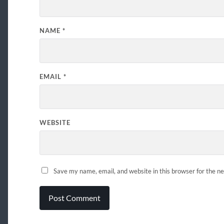
NAME
*
EMAIL
*
WEBSITE
Save my name, email, and website in this browser for the n