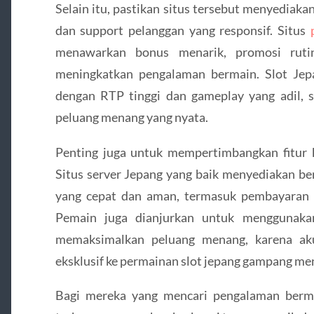
Selain itu, pastikan situs tersebut menyediaka
dan support pelanggan yang responsif. Situs
menawarkan bonus menarik, promosi rutin
meningkatkan pengalaman bermain. Slot Jepa
dengan RTP tinggi dan gameplay yang adil, 
peluang menang yang nyata.
Penting juga untuk mempertimbangkan fitur
Situs server Jepang yang baik menyediakan be
yang cepat dan aman, termasuk pembayaran me
Pemain juga dianjurkan untuk menggunakan
memaksimalkan peluang menang, karena ak
eksklusif ke permainan slot jepang gampang mena
Bagi mereka yang mencari pengalaman berma