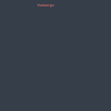
thebeergo