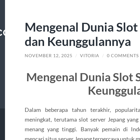
Mengenal Dunia Slot
COM
dan Keunggulannya
NOVEMBER 12, 2025
/
VITORIA
/
0 COMMENTS
Mengenal Dunia Slot 
Keunggul
Dalam beberapa tahun terakhir, popularit
meningkat, terutama slot server Jepang yang 
menang yang tinggi. Banyak pemain di Ind
mencari situs server Jepang terpercaya untuk 