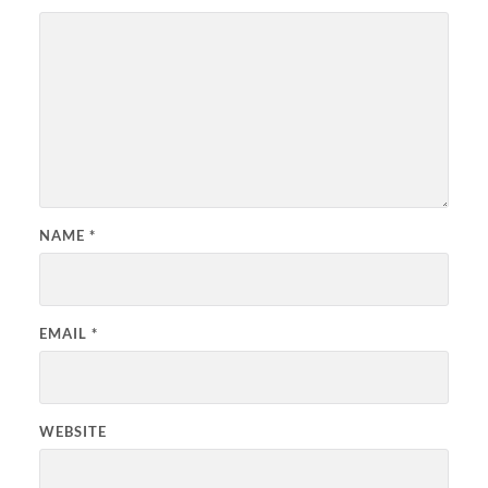
NAME
*
EMAIL
*
WEBSITE