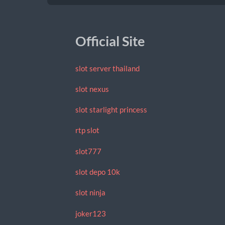
Official Site
slot server thailand
slot nexus
slot starlight princess
rtp slot
slot777
slot depo 10k
slot ninja
joker123