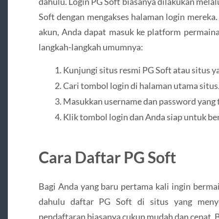
dahulu. Login PG Soft biasanya dilakukan mela
Soft dengan mengakses halaman login mereka.
akun, Anda dapat masuk ke platform permaina
langkah-langkah umumnya:
Kunjungi situs resmi PG Soft atau situs 
Cari tombol login di halaman utama situs
Masukkan username dan password yang t
Klik tombol login dan Anda siap untuk be
Cara Daftar PG Soft
Bagi Anda yang baru pertama kali ingin berma
dahulu daftar PG Soft di situs yang meny
pendaftaran biasanya cukup mudah dan cepat. B