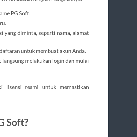
game PG Soft.
ru.
si yang diminta, seperti nama, alamat
endaftaran untuk membuat akun Anda.
t langsung melakukan login dan mulai
ki lisensi resmi untuk memastikan
 Soft?