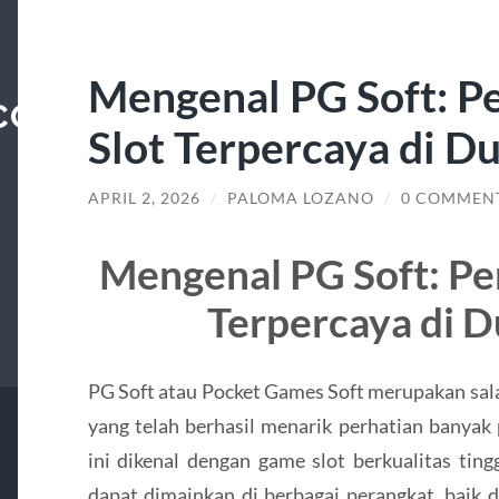
Mengenal PG Soft: P
COM
Slot Terpercaya di Du
APRIL 2, 2026
/
PALOMA LOZANO
/
0 COMMEN
Mengenal PG Soft: Pe
Terpercaya di D
PG Soft atau Pocket Games Soft merupakan sal
yang telah berhasil menarik perhatian banyak
ini dikenal dengan game slot berkualitas ting
dapat dimainkan di berbagai perangkat, baik 